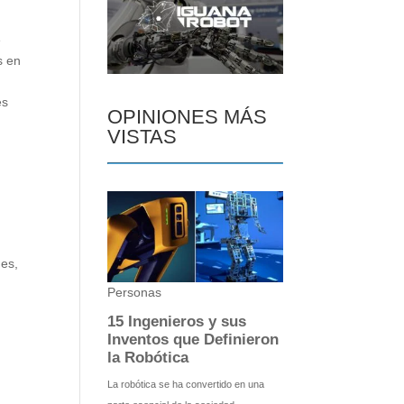
e
s en
es
OPINIONES MÁS
VISTAS
des,
l