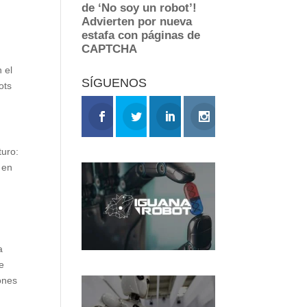
 el
SÍGUENOS
ots
turo:
 en
a
e
ones