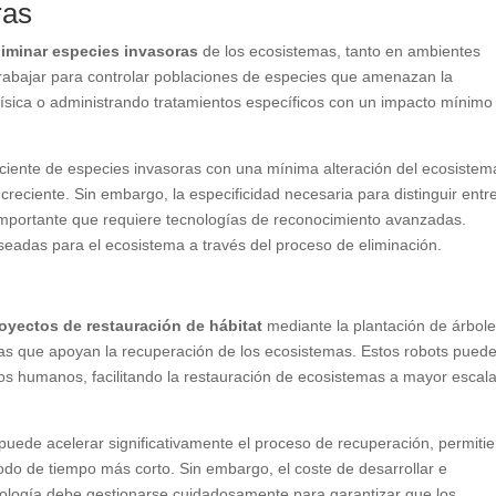
ras
eliminar especies invasoras
de los ecosistemas, tanto en ambientes
trabajar para controlar poblaciones de especies que amenazan la
 física o administrando tratamientos específicos con un impacto mínimo
ficiente de especies invasoras con una mínima alteración del ecosistem
reciente. Sin embargo, la especificidad necesaria para distinguir entr
 importante que requiere tecnologías de reconocimiento avanzadas.
seadas para el ecosistema a través del proceso de eliminación.
oyectos de restauración de hábitat
mediante la plantación de árbole
turas que apoyan la recuperación de los ecosistemas. Estos robots pued
los humanos, facilitando la restauración de ecosistemas a mayor escala
 puede acelerar significativamente el proceso de recuperación, permiti
do de tiempo más corto. Sin embargo, el coste de desarrollar e
cnología debe gestionarse cuidadosamente para garantizar que los