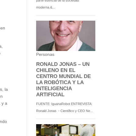
 en
a,
e
s, la
en
 y a
endo