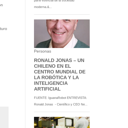
on
turo