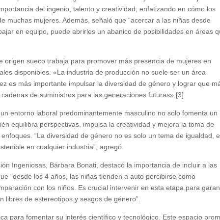
portancia del ingenio, talento y creatividad, enfatizando en cómo los
s de muchas mujeres. Además, señaló que “acercar a las niñas desde
bajar en equipo, puede abrirles un abanico de posibilidades en áreas 
de origen sueco trabaja para promover más presencia de mujeres en
les disponibles. «La industria de producción no suele ser un área
vez es más importante impulsar la diversidad de género y lograr que m
cadenas de suministros para las generaciones futuras».[3]
 un entorno laboral predominantemente masculino no solo fomenta un
én equilibra perspectivas, impulsa la creatividad y mejora la toma de
 y enfoques. “La diversidad de género no es solo un tema de igualdad, 
ostenible en cualquier industria”, agregó.
ión Ingeniosas, Bárbara Bonati, destacó la importancia de incluir a las
 “desde los 4 años, las niñas tienden a auto percibirse como
paración con los niños. Es crucial intervenir en esta etapa para garan
n libres de estereotipos y sesgos de género”.
tica para fomentar su interés científico y tecnológico. Este espacio pro