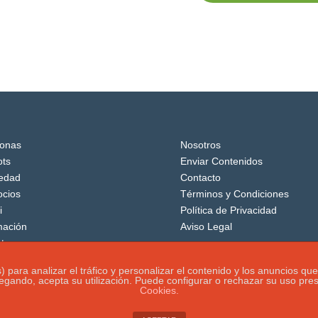
onas
Nosotros
ts
Enviar Contenidos
edad
Contacto
cios
Términos y Condiciones
i
Política de Privacidad
mación
Aviso Legal
tos
os) para analizar el tráfico y personalizar el contenido y los anuncio
vegando, acepta su utilización. Puede configurar o rechazar su uso pr
Cookies.
rvados.