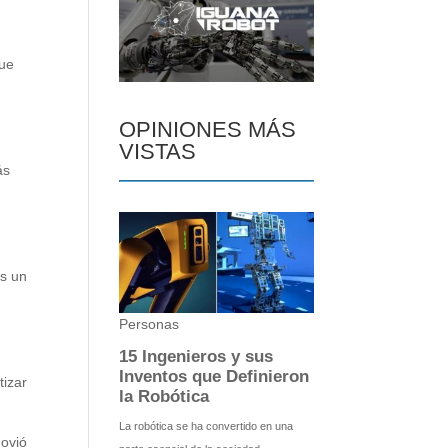
que
OPINIONES MÁS
VISTAS
ás
es un
tizar
movió