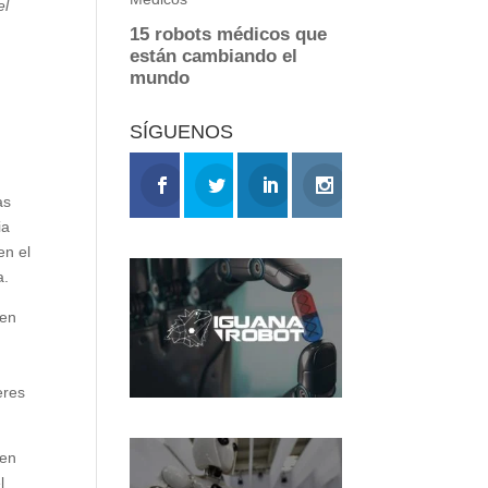
el
SÍGUENOS
as
ia
en el
a.
 en
e
eres
 en
l