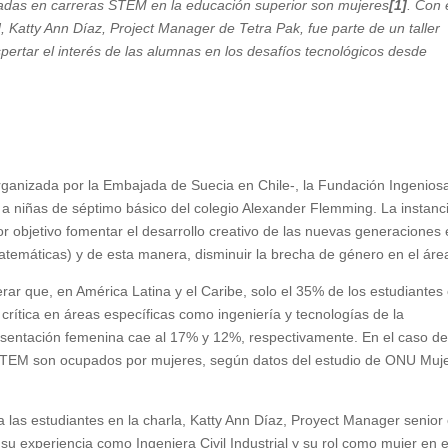
ladas en carreras STEM en la educación superior son mujeres
[1]
. Con 
d,
Katty Ann Díaz, Project Manager de Tetra Pak, fue parte de un taller
ertar el interés de las alumnas en los desafíos tecnológicos desde
rganizada por la Embajada de Suecia en Chile-, la Fundación Ingenios
do a niñas de séptimo básico del colegio Alexander Flemming. La instanc
or objetivo fomentar el desarrollo creativo de las nuevas generaciones 
temáticas) y de esta manera, disminuir la brecha de género en el áre
rar que, en América Latina y el Caribe, solo el 35% de los estudiantes
rítica en áreas específicas como ingeniería y tecnologías de la
esentación femenina cae al 17% y 12%, respectivamente. En el caso d
 STEM son ocupados por mujeres, según datos del estudio de ONU Muj
 a las estudiantes en la charla, Katty Ann Díaz, Proyect Manager senior
 su experiencia como Ingeniera Civil Industrial y su rol como mujer en e