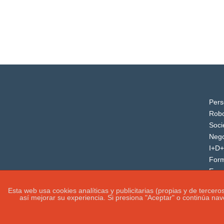
Pers
Robo
Soci
Nego
I+D+
For
Even
Esta web usa cookies analíticas y publicitarias (propias y de tercer
así mejorar su experiencia. Si presiona "Aceptar" o continúa na
IGUANAROBOT® 2020. Todos los derechos rese