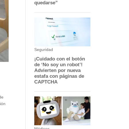
de
ción