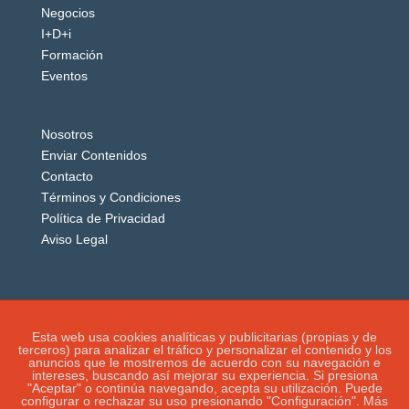
Negocios
I+D+i
Formación
Eventos
Nosotros
Enviar Contenidos
Contacto
Términos y Condiciones
Política de Privacidad
Aviso Legal
Esta web usa cookies analíticas y publicitarias (propias y de
terceros) para analizar el tráfico y personalizar el contenido y los
anuncios que le mostremos de acuerdo con su navegación e
intereses, buscando así mejorar su experiencia. Si presiona
"Aceptar" o continúa navegando, acepta su utilización. Puede
configurar o rechazar su uso presionando "Configuración". Más