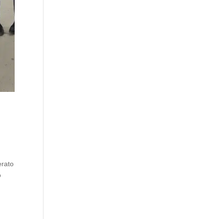
erato
o