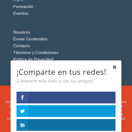
Formación
Eventos
Nosotros
Enviar Contenidos
Contacto
Términos y Condiciones
Política de Privacidad
Aviso Legal
¡Comparte en tus redes!
¡Comparte esta noticia con tus amigos!
Esta web usa cookies analíticas y publicitarias (propias y de
terceros) para analizar el tráfico y personalizar el contenido y los
anuncios que le mostremos de acuerdo con su navegación e
intereses, buscando así mejorar su experiencia. Si presiona
"Aceptar" o continúa navegando, acepta su utilización. Puede
configurar o rechazar su uso presionando "Configuración". Más
información en nuestra
Política de Cookies.
IGUANAROBOT® 2020. Todos los derechos
reservados.