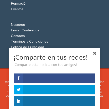
Formación
Eventos
Nosotros
Enviar Contenidos
Contacto
Términos y Condiciones
Política de Privacidad
Aviso Legal
¡Comparte en tus redes!
¡Comparte esta noticia con tus amigos!
Esta web usa cookies analíticas y publicitarias (propias y de
terceros) para analizar el tráfico y personalizar el contenido y los
anuncios que le mostremos de acuerdo con su navegación e
intereses, buscando así mejorar su experiencia. Si presiona
"Aceptar" o continúa navegando, acepta su utilización. Puede
configurar o rechazar su uso presionando "Configuración". Más
información en nuestra
Política de Cookies.
IGUANAROBOT® 2020. Todos los derechos
reservados.