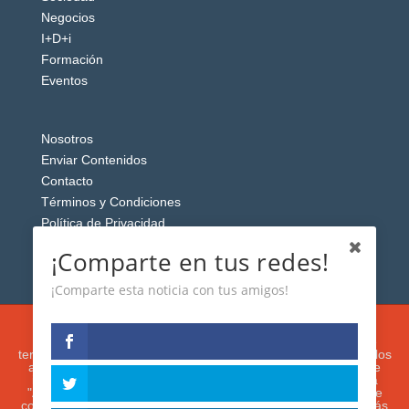
Negocios
I+D+i
Formación
Eventos
Nosotros
Enviar Contenidos
Contacto
Términos y Condiciones
Política de Privacidad
Aviso Legal
¡Comparte en tus redes!
¡Comparte esta noticia con tus amigos!
Esta web usa cookies analíticas y publicitarias (propias y de
terceros) para analizar el tráfico y personalizar el contenido y los
anuncios que le mostremos de acuerdo con su navegación e
intereses, buscando así mejorar su experiencia. Si presiona
"Aceptar" o continúa navegando, acepta su utilización. Puede
configurar o rechazar su uso presionando "Configuración". Más