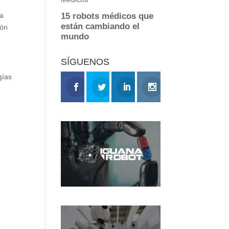
ia
ión
SÍGUENOS
gías