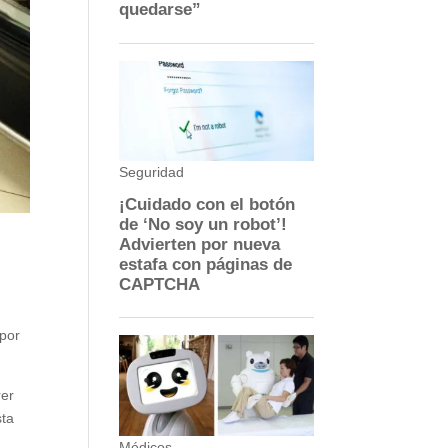
 por
rer
sta