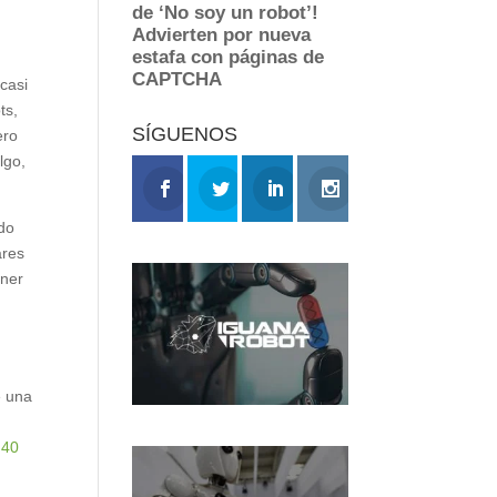
casi
ts,
SÍGUENOS
ero
lgo,
ndo
ares
ener
e una
 40