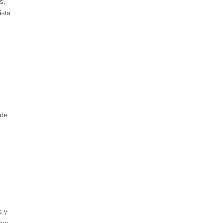
s,
ista
 de
s
s y
las