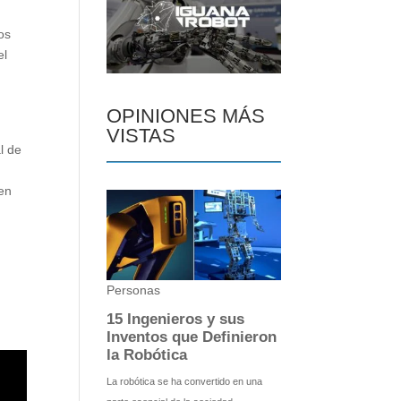
os
el
OPINIONES MÁS
VISTAS
l de
nen