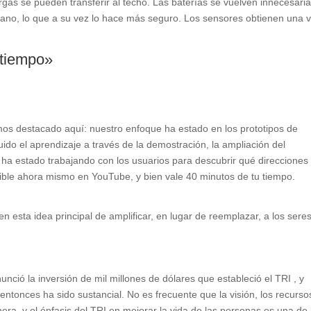
gas se pueden transferir al techo. Las baterías se vuelven innecesaria
iano, lo que a su vez lo hace más seguro. Los sensores obtienen una v
 tiempo»
os destacado aquí: nuestro enfoque ha estado en los prototipos de
ido el aprendizaje a través de la demostración, la ampliación del
 ha estado trabajando con los usuarios para descubrir qué direcciones
nible ahora mismo en YouTube, y bien vale 40 minutos de tu tiempo.
 esta idea principal de amplificar, en lugar de reemplazar, a los sere
ció la inversión de mil millones de dólares que estableció el TRI , y
ntonces ha sido sustancial. No es frecuente que la visión, los recurso
ra, y el énfasis del TRI en mejorar la vida de las personas es una de 