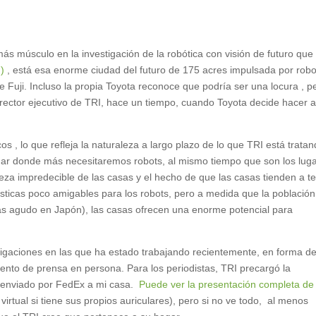
s músculo en la investigación de la robótica con visión de futuro que 
)
, está esa enorme ciudad del futuro de 175 acres impulsada por robo
e Fuji. Incluso la propia Toyota reconoce que podría ser una locura , p
rector ejecutivo de TRI, hace un tiempo, cuando Toyota decide hacer a
 , lo que refleja la naturaleza a largo plazo de lo que TRI está trata
ugar donde más necesitaremos robots, al mismo tiempo que son los lug
leza impredecible de las casas y el hecho de que las casas tienden a t
ísticas poco amigables para los robots, pero a medida que la población
s agudo en Japón), las casas ofrecen una enorme potencial para
tigaciones en las que ha estado trabajando recientemente, en forma d
vento de prensa en persona. Para los periodistas, TRI precargó la
ue enviado por FedEx a mi casa.
Puede ver la presentación completa de
virtual si tiene sus propios auriculares), pero si no ve todo, al menos