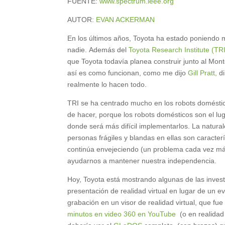
FUENTE:
www.spectrum.ieee.org
AUTOR:
EVAN ACKERMAN
En los últimos años, Toyota ha estado poniendo má
nadie. Además del
Toyota Research Institute (TRI
que Toyota todavía planea construir junto al Mont
así es como funcionan, como me dijo
Gill Pratt,
di
realmente lo hacen todo.
TRI se ha centrado mucho en los robots domésticos
de hacer, porque los robots domésticos son el l
donde será más difícil implementarlos. La natura
personas frágiles y blandas en ellas son caracter
continúa envejeciendo (un problema cada vez má
ayudarnos a mantener nuestra independencia.
Hoy, Toyota está mostrando algunas de las inves
presentación de realidad virtual en lugar de un e
grabación en un visor de realidad virtual, que f
minutos en video 360 en YouTube
(o en realidad 