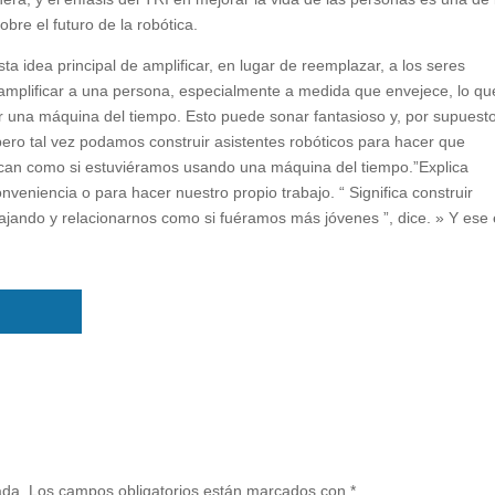
re el futuro de la robótica.
 idea principal de amplificar, en lugar de reemplazar, a los seres
ica amplificar a una persona, especialmente a medida que envejece, lo qu
r una máquina del tiempo. Esto puede sonar fantasioso y, por supuest
ero tal vez podamos construir asistentes robóticos para hacer que
can como si estuviéramos usando una máquina del tiempo.”Explica
onveniencia o para hacer nuestro propio trabajo. “ Significa construir
bajando y relacionarnos como si fuéramos más jóvenes ”, dice. » Y ese
ada.
Los campos obligatorios están marcados con
*