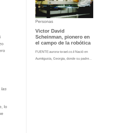
i
zo
ero
 las
, lo
ue
a