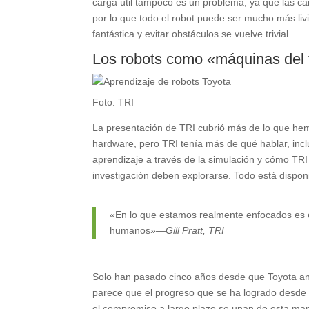
carga útil tampoco es un problema, ya que las car
por lo que todo el robot puede ser mucho más liv
fantástica y evitar obstáculos se vuelve trivial.
Los robots como «máquinas del
Foto: TRI
La presentación de TRI cubrió más de lo que hem
hardware, pero TRI tenía más de qué hablar, inclu
aprendizaje a través de la simulación y cómo TRI
investigación deben explorarse. Todo está dispo
«En lo que estamos realmente enfocados es en
humanos»
—Gill Pratt, TRI
Solo han pasado cinco años desde que Toyota anun
parece que el progreso que se ha logrado desde e
el compromiso a largo plazo se unan de esta mane