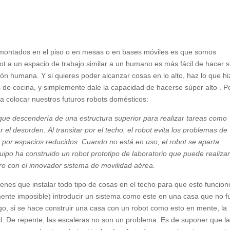
montados en el piso o en mesas o en bases móviles es que somos
ot a un espacio de trabajo similar a un humano es más fácil de hacer s
ión humana. Y si quieres poder alcanzar cosas en lo alto, haz lo que hi
 de cocina, y simplemente dale la capacidad de hacerse súper alto . P
a colocar nuestros futuros robots domésticos:
que descendería de una estructura superior para realizar tareas como
ar el desorden. Al transitar por el techo, el robot evita los problemas de
y por espacios reducidos. Cuando no está en uso, el robot se aparta
quipo ha construido un robot prototipo de laboratorio que puede realizar
ro con el innovador sistema de movilidad aérea.
ienes que instalar todo tipo de cosas en el techo para que esto funcione
mente imposible) introducir un sistema como este en una casa que no f
go, si se hace construir una casa con un robot como esto en mente, la
l. De repente, las escaleras no son un problema. Es de suponer que l