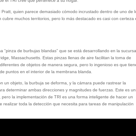
ue el TRI cree que pertenece a su hogar.
ll Pratt, quien parece demasiado cómodo incrustado dentro de uno de l
n cubre muchos territorios, pero lo más destacado es casi con certeza 
na “pinza de burbujas blandas” que se está desarrollando en la sucursa
dge, Massachusetts. Estas pinzas llenas de aire facilitan la toma de
diferentes de objetos de manera segura, pero lo ingenioso es que tie
de puntos en el interior de la membrana blanda.
n un objeto, la burbuja se deforma, y ​​la cámara puede rastrear la
para determinar ambas direcciones y magnitudes de fuerzas. Este es un
, pero la implementación de TRI es una forma inteligente de hacer un
 realizar toda la detección que necesita para tareas de manipulación