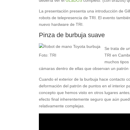
debería ver el
GLaDOS
completo. (con brazos) q
La presentación presenta una introducción de Gi
robots de telepresencia de TRI. El evento tambié
nuevo hardware de TRI.
Pinza de burbuja suave
Se trata de u
Foto: TRI
TRI en Cambri
muchos tipos 
cámaras dentro de ellas que observan un patrón 
Cuando el exterior de la burbuja hace contacto co
deformación del patrón de puntos en el interior 
concepto que hemos visto en otros lugares antes
efecto final inherentemente seguro que aún puede
relativamente complejas.