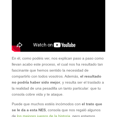
En él, como podéis ver, nos explican paso a paso como
llevan acabo este proceso, el cual nos ha resultado tan
fascinante que hemos sentido la necesidad de
compartirlo con todos vosotros. Además,
el resultado
no podría haber sido mejor
, y resulta ser el traslado a
la realidad de una pesadilla un tanto particular: que tu
consola cobre vida y te ataque.
Puede que muchos estéis incómodos con
el trato que
se le da a esta NES
, consola que nos regaló algunos
de
los mejores juegos de la historia
, pero estamos