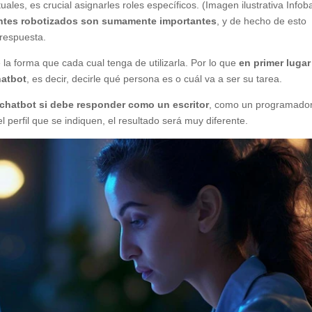
uales, es crucial asignarles roles específicos. (Imagen ilustrativa Infob
entes robotizados son sumamente importantes
, y de hecho de esto
 respuesta.
a forma que cada cual tenga de utilizarla. Por lo que
en primer lugar
hatbot
, es decir, decirle qué persona es o cuál va a ser su tarea.
l chatbot si debe responder como un escritor
, como un programado
l perfil que se indiquen, el resultado será muy diferente.