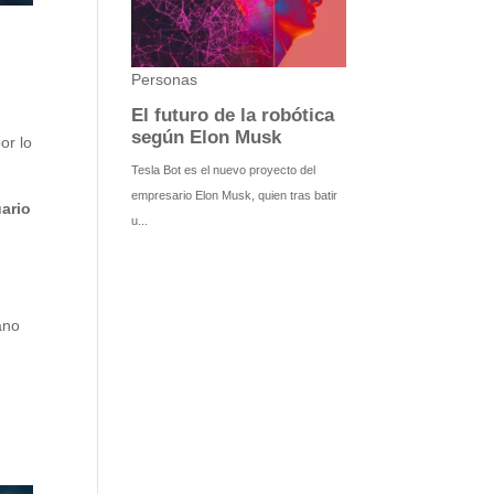
o
or lo
uario
ano