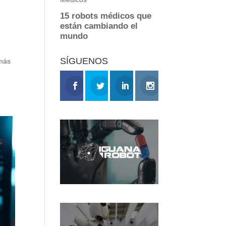
SÍGUENOS
 más
e