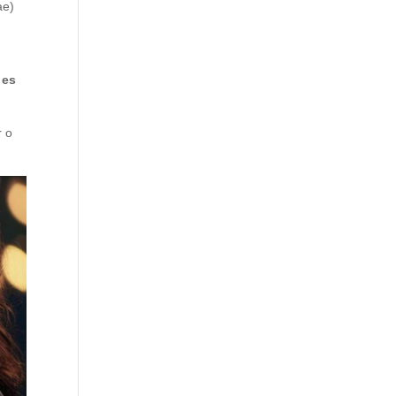
ae)
 es
r o