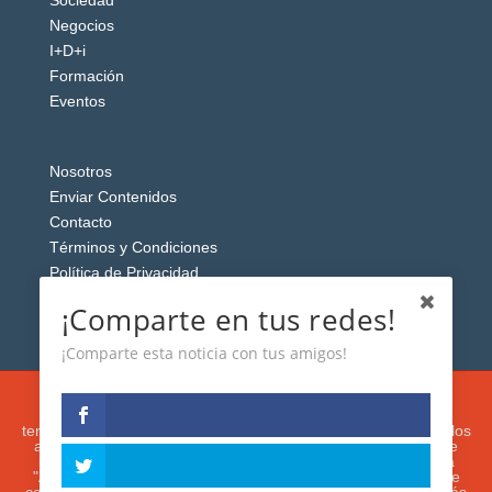
Sociedad
Negocios
I+D+i
Formación
Eventos
Nosotros
Enviar Contenidos
Contacto
Términos y Condiciones
Política de Privacidad
Aviso Legal
¡Comparte en tus redes!
¡Comparte esta noticia con tus amigos!
Esta web usa cookies analíticas y publicitarias (propias y de
terceros) para analizar el tráfico y personalizar el contenido y los
anuncios que le mostremos de acuerdo con su navegación e
intereses, buscando así mejorar su experiencia. Si presiona
"Aceptar" o continúa navegando, acepta su utilización. Puede