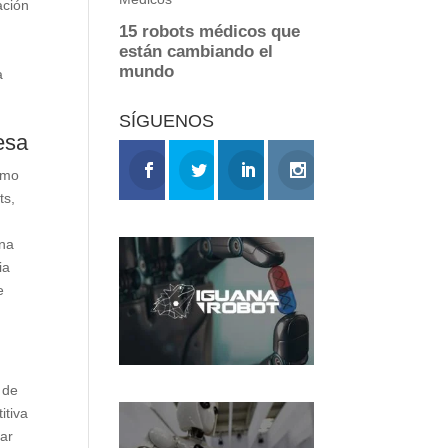
ación
a
SÍGUENOS
esa
umo
ts,
una
ia
e
 de
itiva
rar