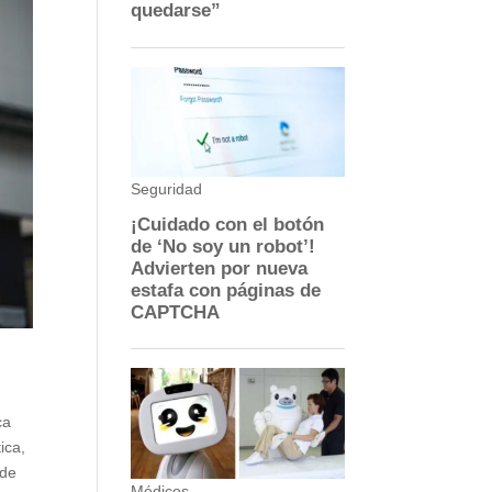
ca
ica,
 de