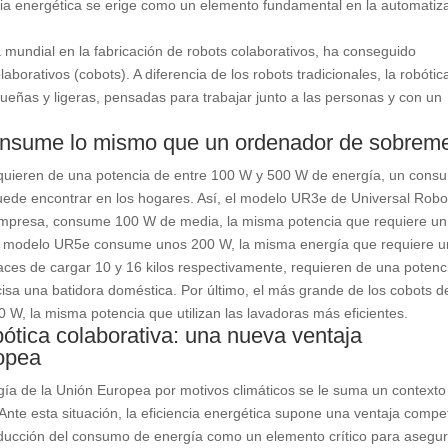
encia energética se erige como un elemento fundamental en la automatiz
ta mundial en la fabricación de robots colaborativos, ha conseguido
borativos (cobots). A diferencia de los robots tradicionales, la robótic
eñas y ligeras, pensadas para trabajar junto a las personas y con un
onsume lo mismo que un ordenador de sobrem
equieren de una potencia de entre 100 W y 500 W de energía, un cons
puede encontrar en los hogares. Así, el modelo UR3e de Universal Robo
empresa, consume 100 W de media, la misma potencia que requiere un
el modelo UR5e consume unos 200 W, la misma energía que requiere 
es de cargar 10 y 16 kilos respectivamente, requieren de una potenc
isa una batidora doméstica. Por último, el más grande de los cobots d
W, la misma potencia que utilizan las lavadoras más eficientes.
obótica colaborativa: una nueva ventaja
ropea
gía de la Unión Europea por motivos climáticos se le suma un contexto
Ante esta situación, la eficiencia energética supone una ventaja compet
reducción del consumo de energía como un elemento crítico para asegu