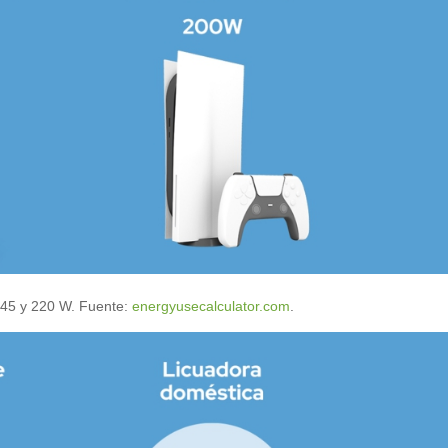
45 y 220 W. Fuente:
energyusecalculator.com
.