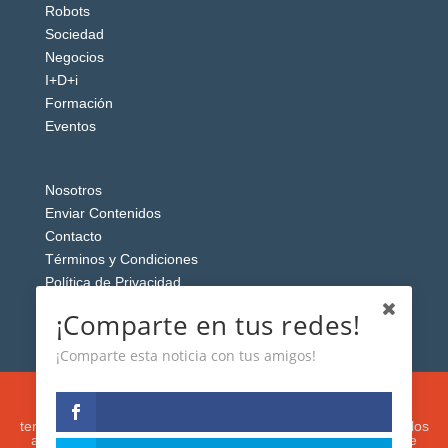
Robots
Sociedad
Negocios
I+D+i
Formación
Eventos
Nosotros
Enviar Contenidos
Contacto
Términos y Condiciones
Política de Privacidad
Aviso Legal
¡Comparte en tus redes!
¡Comparte esta noticia con tus amigos!
Esta web usa cookies analíticas y publicitarias (propias y de
terceros) para analizar el tráfico y personalizar el contenido y los
anuncios que le mostremos de acuerdo con su navegación e