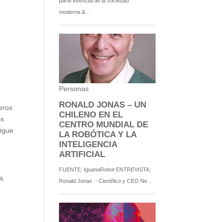
meros
is
sigue
a.