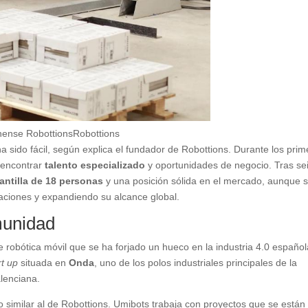
nense Robottions
Robottions
 ha sido fácil, según explica el fundador de Robottions. Durante los pri
 encontrar
talento especializado
y oportunidades de negocio. Tras se
lantilla de 18 personas
y una posición sólida en el mercado, aunque 
aciones y expandiendo su alcance global.
munidad
 robótica móvil que se ha forjado un hueco en la industria 4.0 español
rt up
situada en
Onda
, uno de los polos industriales principales de la
lenciana.
o similar al de Robottions. Umibots trabaja con proyectos que se están