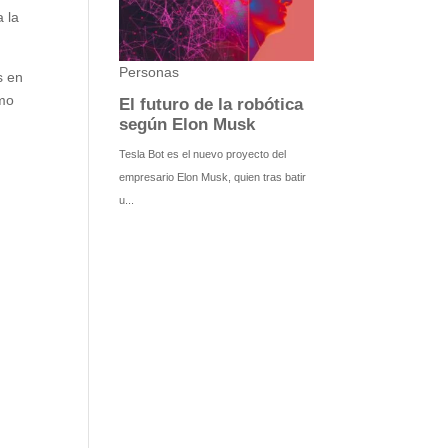
 la
s en
omo