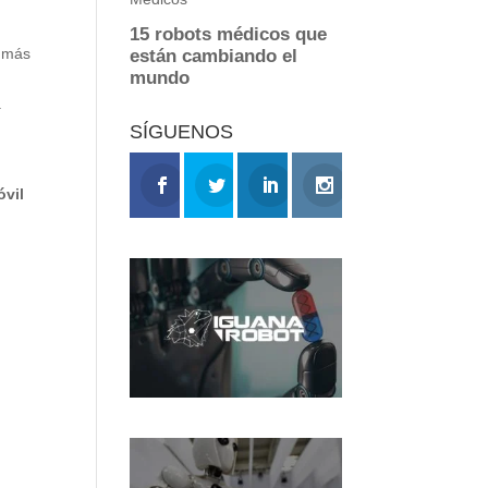
e más
a
SÍGUENOS
óvil