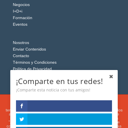
Negocios
I+D+i
Formación
Eventos
Nosotros
Enviar Contenidos
Contacto
Términos y Condiciones
Política de Privacidad
Aviso Legal
¡Comparte en tus redes!
¡Comparte esta noticia con tus amigos!
Esta web usa cookies analíticas y publicitarias (propias y de
terceros) para analizar el tráfico y personalizar el contenido y los
anuncios que le mostremos de acuerdo con su navegación e
intereses, buscando así mejorar su experiencia. Si presiona
"Aceptar" o continúa navegando, acepta su utilización. Puede
configurar o rechazar su uso presionando "Configuración". Más