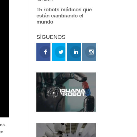
SÍGUENOS
ina.
en