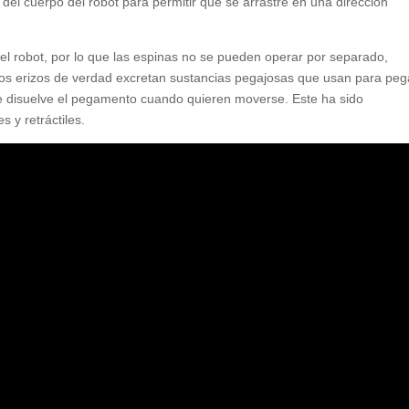
del cuerpo del robot para permitir que se arrastre en una dirección
el robot, por lo que las espinas no se pueden operar por separado,
Los erizos de verdad excretan sustancias pegajosas que usan para peg
ue disuelve el pegamento cuando quieren moverse. Este ha sido
 y retráctiles.