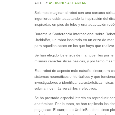
AUTOR:
ASHWINI SAKHARKAR
Solemos imaginar al robot con una carcasa sólida
ingenieros están adaptando la inspiración del di
inspiradas en pies de tubo y una adaptación robó
Durante la Conferencia Internacional sobre Robot
UrchinBot, un robot inspirado en un erizo de mar.
para aquellos casos en los que haya que realizar
Se han elegido los erizos de mar juveniles por te
mismas características básicas, y por tanto más fá
Este robot de aspecto más extraño «incorpora car
sistemas neumáticos o hidráulicos y que funcion
investigadores a identificar características físic
submarinos más versátiles y efectivos.
Se ha prestado especial interés en reproducir con
anatómicas. Por lo tanto, se han replicado los do
pegajosas. El cuerpo de UrchinBot tiene cinco pies