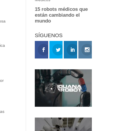
tosa
SÍGUENOS
ica
por
cas