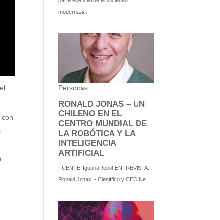
el
a con
,
n