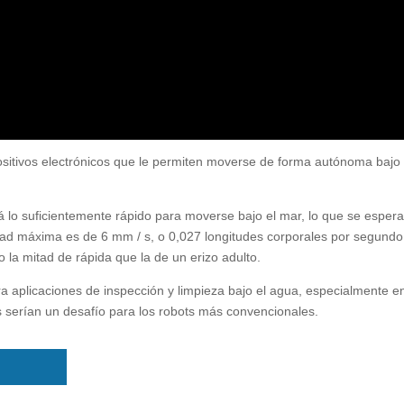
positivos electrónicos que le permiten moverse de forma autónoma bajo 
 lo suficientemente rápido para moverse bajo el mar, lo que se esper
idad máxima es de 6 mm / s, o 0,027 longitudes corporales por segundo
o la mitad de rápida que la de un erizo adulto.
ra aplicaciones de inspección y limpieza bajo el agua, especialmente e
s serían un desafío para los robots más convencionales.