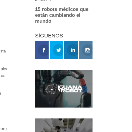
SÍGUENOS
asta
mpleo
res
s
pero