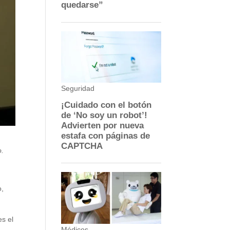
o.
o,
es el