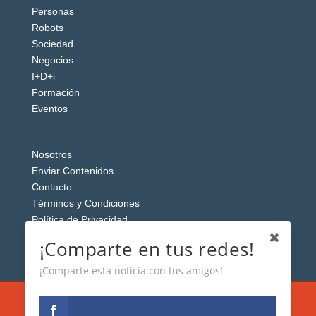
Personas
Robots
Sociedad
Negocios
I+D+i
Formación
Eventos
Nosotros
Enviar Contenidos
Contacto
Términos y Condiciones
Política de Privacidad
Aviso Legal
¡Comparte en tus redes!
¡Comparte esta noticia con tus amigos!
Esta web usa cookies analíticas y publicitarias (propias y de