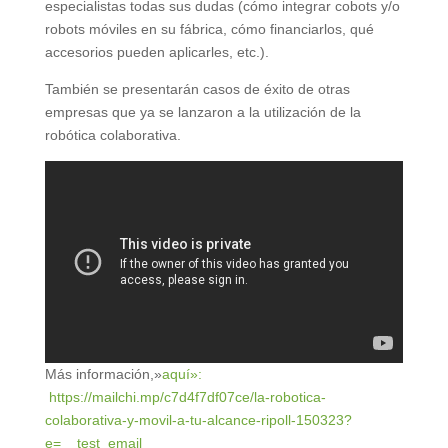
especialistas todas sus dudas (cómo integrar cobots y/o
robots móviles en su fábrica, cómo financiarlos, qué
accesorios pueden aplicarles, etc.).
También se presentarán casos de éxito de otras
empresas que ya se lanzaron a la utilización de la
robótica colaborativa.
Más información,»
aquí»:
https://mailchi.mp/c7d4f7df07ce/la-robotica-
colaborativa-y-movil-a-tu-alcance-ripoll-150323?
e=__test_email__