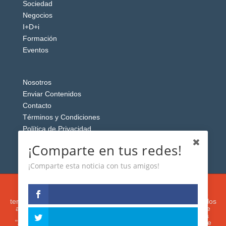
Sociedad
Negocios
I+D+i
Formación
Eventos
Nosotros
Enviar Contenidos
Contacto
Términos y Condiciones
Política de Privacidad
Aviso Legal
¡Comparte en tus redes!
¡Comparte esta noticia con tus amigos!
Esta web usa cookies analíticas y publicitarias (propias y de
terceros) para analizar el tráfico y personalizar el contenido y los
anuncios que le mostremos de acuerdo con su navegación e
intereses, buscando así mejorar su experiencia. Si presiona
"Aceptar" o continúa navegando, acepta su utilización. Puede