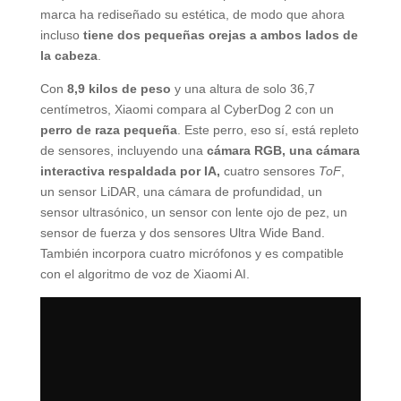
marca ha rediseñado su estética, de modo que ahora
incluso
tiene dos pequeñas orejas a ambos lados de
la cabeza
.
Con
8,9 kilos de peso
y una altura de solo 36,7
centímetros, Xiaomi compara al CyberDog 2 con un
perro de raza pequeña
. Este perro, eso sí, está repleto
de sensores, incluyendo una
cámara RGB, una cámara
interactiva respaldada por IA,
cuatro sensores
ToF
,
un sensor LiDAR, una cámara de profundidad, un
sensor ultrasónico, un sensor con lente ojo de pez, un
sensor de fuerza y dos sensores Ultra Wide Band.
También incorpora cuatro micrófonos y es compatible
con el algoritmo de voz de Xiaomi AI.