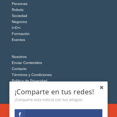
Personas
Robots
Sociedad
Negocios
I+D+i
Formación
Eventos
Nosotros
Enviar Contenidos
Contacto
Términos y Condiciones
Política de Privacidad
Aviso Legal
¡Comparte en tus redes!
¡Comparte esta noticia con tus amigos!
Esta web usa cookies analíticas y publicitarias (propias y de