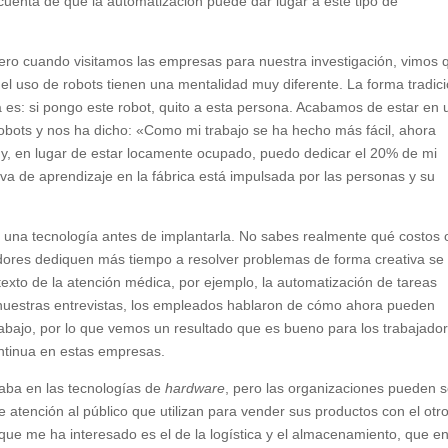
uenta de que la automatización puede dar lugar a este tipo de
ero cuando visitamos las empresas para nuestra investigación, vimos 
del uso de robots tienen una mentalidad muy diferente. La forma tradic
es: si pongo este robot, quito a esta persona. Acabamos de estar en 
 robots y nos ha dicho: «Como mi trabajo se ha hecho más fácil, ahora
 y, en lugar de estar locamente ocupado, puedo dedicar el 20% de mi
a de aprendizaje en la fábrica está impulsada por las personas y su
de una tecnología antes de implantarla. No sabes realmente qué costos 
jadores dediquen más tiempo a resolver problemas de forma creativa se
texto de la atención médica, por ejemplo, la automatización de tareas
n nuestras entrevistas, los empleados hablaron de cómo ahora pueden
rabajo, por lo que vemos un resultado que es bueno para los trabajado
ntinua en estas empresas.
raba en las tecnologías de
hardware
, pero las organizaciones pueden s
e atención al público que utilizan para vender sus productos con el otr
que me ha interesado es el de la logística y el almacenamiento, que e