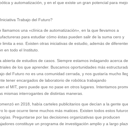
tica y automatización, y en el que existe un gran potencial para mejo
niciativa Trabajo del Futuro?
que llamamos una «clínica de automatización», en la que llevamos a
ufactureras para estudiar cómo éstas pueden salir de la suma cero y
e limita a eso. Existen otras iniciativas de estudio, además de diferente
n en todo el Instituto.
a abierta de estudios de casos. Siempre estamos indagando acerca d
ustriales de los que aprender. Buscamos oportunidades más estructurad
bajo del Futuro no es una comunidad cerrada, y nos gustaría mucho lle
nte tener encargados de laboratorio de robótica trabajando
e en el MIT, pero puede que no pase en otros lugares. Intentamos prom
as mismas interrogantes de distintas maneras.
omenzó en 2018, había carteles publicitarios que decían a la gente qu
ero lo que ocurre tiene muchos más matices. Existen todos estos futuro
logías. Preguntarse por las decisiones organizativas que producen
ajadores constituye un programa de investigación amplio y a largo plaz