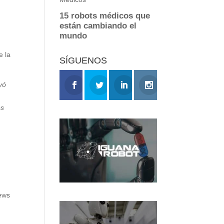
e la
SÍGUENOS
yó
os
ews