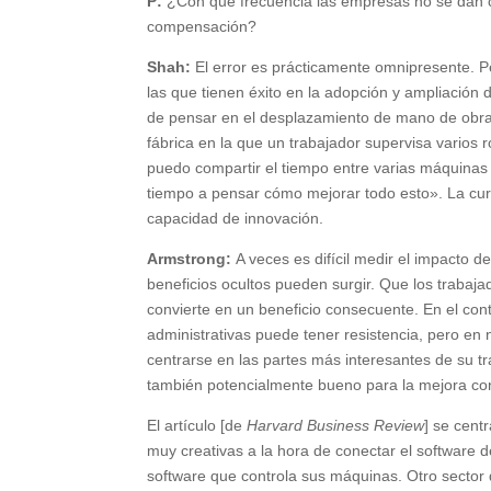
P:
¿Con qué frecuencia las empresas no se dan c
compensación?
Shah:
El error es prácticamente omnipresente. P
las que tienen éxito en la adopción y ampliación 
de pensar en el desplazamiento de mano de obra 
fábrica en la que un trabajador supervisa varios
puedo compartir el tiempo entre varias máquinas
tiempo a pensar cómo mejorar todo esto». La curv
capacidad de innovación.
Armstrong:
A veces es difícil medir el impacto 
beneficios ocultos pueden surgir. Que los traba
convierte en un beneficio consecuente. En el con
administrativas puede tener resistencia, pero e
centrarse en las partes más interesantes de su t
también potencialmente bueno para la mejora co
El artículo [de
Harvard Business Review
] se cent
muy creativas a la hora de conectar el software d
software que controla sus máquinas. Otro sector 