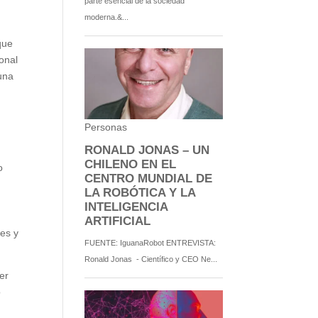
que
ional
una
o
res y
er
o
n