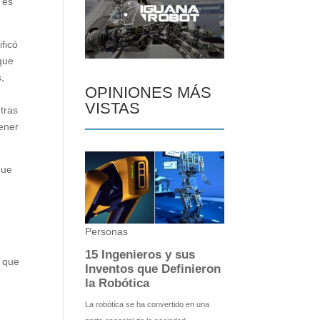
 es
ificó
 que
,
OPINIONES MÁS
VISTAS
tras
tener
que
o que