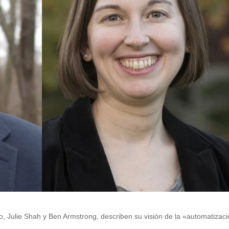
uro, Julie Shah y Ben Armstrong, describen su visión de la «automatizac