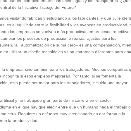
ómo pueden complementarse las tecnologías y los trabajadores. ¿Qué
ntral de la Iniciativa Trabajo del Futuro?
os visitando fábricas y estudiando a los fabricantes, y que Julie ident
s, es el equilibrio entre la flexibilidad y los avances en productividad,
uando las empresas se vuelven más productivas en procesos repetitivos
 cambiar los procesos de producción o realizar ajustes para los
resumen, la «automatización de suma cero» es una compensación, mien
 en utilizar un diseño tecnológico y una estrategia diferentes para ob
de la empresa, sino también para los trabajadores. Muchas compañías 
incógnita si esos empleos mejorarán. Por tanto, si se fomenta la
ación, esto puede ser mejor para los trabajadores, incluida una mayor
artificial y he trabajado gran parte de mi carrera en el sector
digma en el que hay que elegir entre que un humano haga el trabajo 
 suma cero. Requiere un esfuerzo muy intencionado en dar forma a la
ren la productividad.