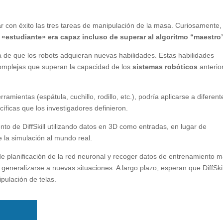
ar con éxito las tres tareas de manipulación de la masa. Curiosamente,
 «estudiante» era capaz incluso de superar al algoritmo “maestro
de que los robots adquieran nuevas habilidades. Estas habilidades
omplejas que superan la capacidad de los
sistemas robóticos
anterio
amientas (espátula, cuchillo, rodillo, etc.), podría aplicarse a diferent
cíficas que los investigadores definieron.
to de DiffSkill utilizando datos en 3D como entradas, en lugar de
e la simulación al mundo real.
e planificación de la red neuronal y recoger datos de entrenamiento 
 generalizarse a nuevas situaciones. A largo plazo, esperan que DiffSkil
pulación de telas.