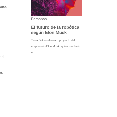
apa,
red
as