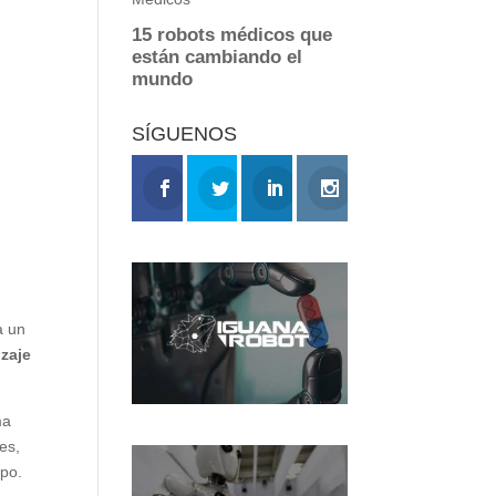
SÍGUENOS
a un
izaje
ma
es,
mpo.