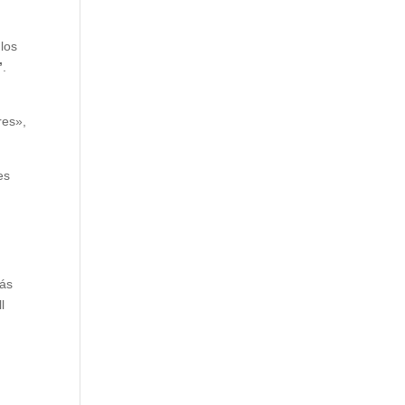
 los
”
.
res»,
es
más
l