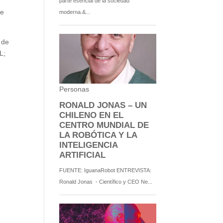
ie
 de
L;
e