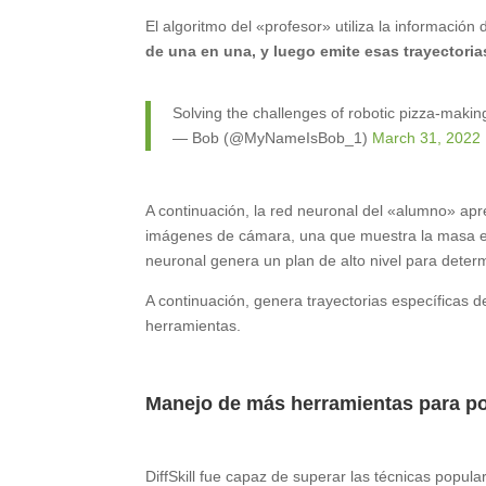
El algoritmo del «profesor» utiliza la informació
de una en una, y luego emite esas trayectoria
Solving the challenges of robotic pizza-maki
— Bob (@MyNameIsBob_1)
March 31, 2022
A continuación, la red neuronal del «alumno» apre
imágenes de cámara, una que muestra la masa en s
neuronal genera un plan de alto nivel para determ
A continuación, genera trayectorias específicas d
herramientas.
Manejo de más herramientas para po
DiffSkill fue capaz de superar las técnicas popul