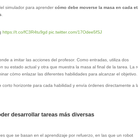
n del simulador para aprender
cómo debe moverse la masa en cada et
s
.
ng
https://t.co/fC3R4tu9gd
pic.twitter.com/17Odee5fSJ
nde a imitar las acciones del profesor. Como entradas, utiliza dos
u estado actual y otra que muestra la masa al final de la tarea. La 
inar cómo enlazar las diferentes habilidades para alcanzar el objetivo.
e corto horizonte para cada habilidad y envía órdenes directamente a l
der desarrollar tareas más diversas
ares que se basan en el aprendizaje por refuerzo, en las que un robot