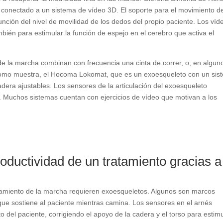
 conectado a un sistema de vídeo 3D. El soporte para el movimiento de
unción del nivel de movilidad de los dedos del propio paciente. Los víd
mbién para estimular la función de espejo en el cerebro que activa el
e la marcha combinan con frecuencia una cinta de correr, o, en algun
 Como muestra, el Hocoma Lokomat, que es un exoesqueleto con un sis
cadera ajustables. Los sensores de la articulación del exoesqueleto
e. Muchos sistemas cuentan con ejercicios de vídeo que motivan a los
ductividad de un tratamiento gracias a
renamiento de la marcha requieren exoesqueletos. Algunos son marcos
 que sostiene al paciente mientras camina. Los sensores en el arnés
 del paciente, corrigiendo el apoyo de la cadera y el torso para estim