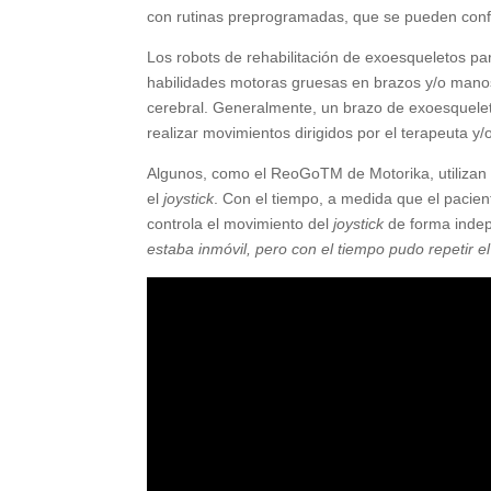
con rutinas preprogramadas, que se pueden config
Los robots de rehabilitación de exoesqueletos par
habilidades motoras gruesas en brazos y/o mano
cerebral. Generalmente, un brazo de exoesqueleto
realizar movimientos dirigidos por el terapeuta y/
Algunos, como el ReoGoTM de Motorika, utilizan
el
joystick
. Con el tiempo, a medida que el pacien
controla el movimiento del
joystick
de forma indep
estaba inmóvil, pero con el tiempo pudo repetir el