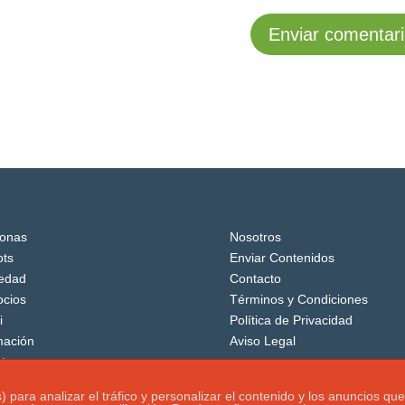
onas
Nosotros
ts
Enviar Contenidos
edad
Contacto
cios
Términos y Condiciones
i
Política de Privacidad
mación
Aviso Legal
tos
os) para analizar el tráfico y personalizar el contenido y los anuncio