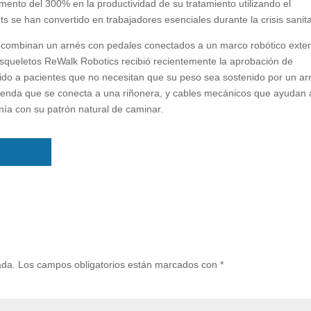
ento del 300% en la productividad de su tratamiento utilizando el
ts se han convertido en trabajadores esenciales durante la crisis sanita
combinan un arnés con pedales conectados a un marco robótico exte
esqueletos ReWalk Robotics recibió recientemente la aprobación de
gido a pacientes que no necesitan que su peso sea sostenido por un ar
renda que se conecta a una riñonera, y cables mecánicos que ayudan 
onía con su patrón natural de caminar.
ada.
Los campos obligatorios están marcados con
*