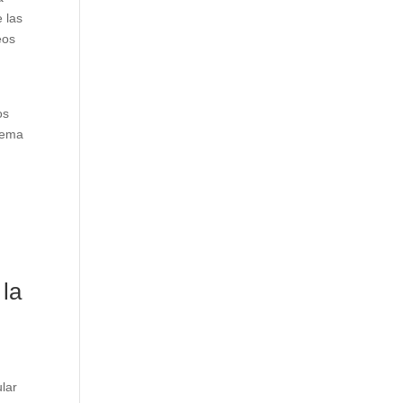
 las
eos
os
tema
 la
ular