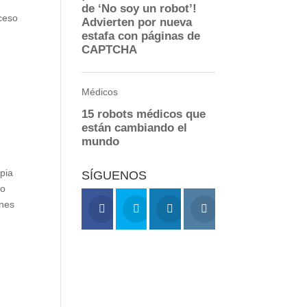
oceso
n
apia
SÍGUENOS
mo
ones