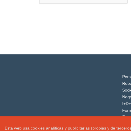
Pers
Robo
Soci
Nego
I+D+
For
Even
Esta web usa cookies analíticas y publicitarias (propias y de tercer