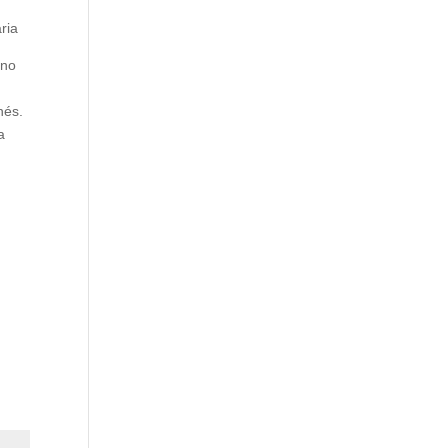
ria
rno
nés.
a