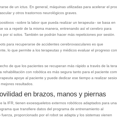
arse de un ictus. En general, máquinas utilizadas para acelerar el pr
vascular y otros trastornos neurológicos graves.
spositivos –sobre la labor que pueda realizar un terapeuta– se basa en
se va a repetir de la misma manera, entrenando así el cerebro para
os por sí solos. También se podrán hacer más repeticiones por sesión.
obots para recuperarse de accidentes cerebrovasculares es que
ente, lo que permite a los terapeutas y médicos evaluar el progreso co
 hecho de que los pacientes se recuperan más rápido a través de la ter
 la rehabilitación con robótica es más segura tanto para el paciente co
terapeuta apoye al paciente y puede dedicar ese tiempo a realizar sesi
 mejores resultados.
ovilidad en brazos, manos y piernas
 de la IFR, tienen exoesqueletos externos robóticos adaptados para una
programa que transfiere datos del programa de entrenamiento al
 o fuerza, proporcionado por el robot se adapta y los sistemas vienen