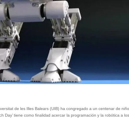
iversitat de les Illes Balears (UIB) ha congregado a un centenar de niñ
tch Day’ tiene como finalidad acercar la programación y la robótica a lo