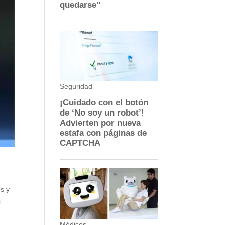
os y
s