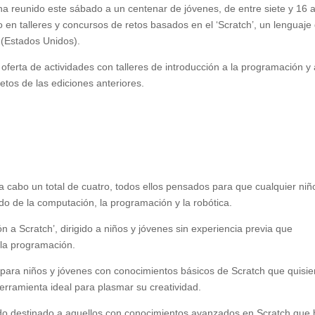
ha reunido este sábado a un centenar de jóvenes, de entre siete y 16 
 en talleres y concursos de retos basados en el ‘Scratch’, un lenguaje
 (Estados Unidos).
 oferta de actividades con talleres de introducción a la programación y 
etos de las ediciones anteriores.
 a cabo un total de cuatro, todos ellos pensados para que cualquier niñ
do de la computación, la programación y la robótica.
ión a Scratch’, dirigido a niños y jóvenes sin experiencia previa que
 la programación.
’, para niños y jóvenes con conocimientos básicos de Scratch que quisi
rramienta ideal para plasmar su creatividad.
ha ido destinado a aquellos con conocimientos avanzados en Scratch que