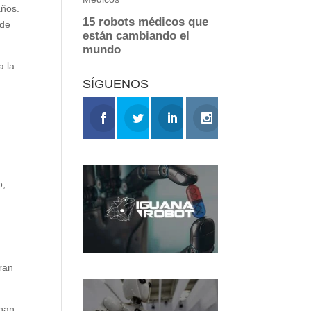
años.
 de
a la
SÍGUENOS
o,
eran
 han