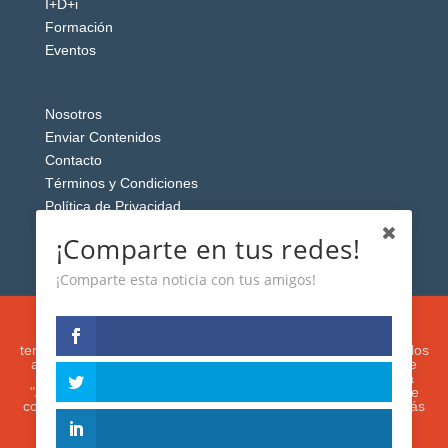
I+D+i
Formación
Eventos
Nosotros
Enviar Contenidos
Contacto
Términos y Condiciones
Política de Privacidad
Aviso Legal
¡Comparte en tus redes!
¡Comparte esta noticia con tus amigos!
Esta web usa cookies analíticas y publicitarias (propias y de
terceros) para analizar el tráfico y personalizar el contenido y los
anuncios que le mostremos de acuerdo con su navegación e
intereses, buscando así mejorar su experiencia. Si presiona
"Aceptar" o continúa navegando, acepta su utilización. Puede
configurar o rechazar su uso presionando "Configuración". Más
información en nuestra
Política de Cookies.
IGUANAROBOT® 2020. Todos los derechos