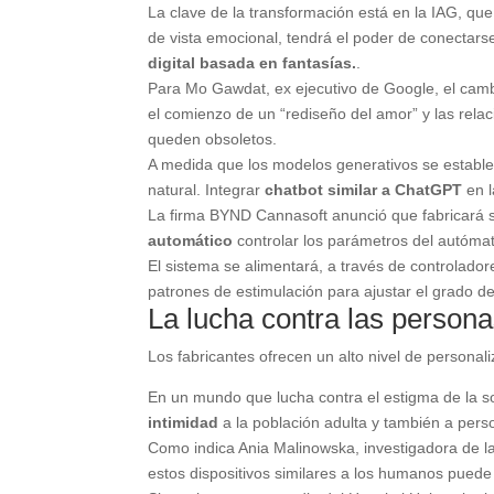
La clave de la transformación está en la IAG, que
de vista emocional, tendrá el poder de conectarse
digital basada en fantasías.
.
Para Mo Gawdat, ex ejecutivo de Google, el cambio
el comienzo de un “rediseño del amor” y las rela
queden obsoletos.
A medida que los modelos generativos se estable
natural. Integrar
chatbot similar a ChatGPT
en l
La firma BYND Cannasoft anunció que fabricará s
automático
controlar los parámetros del autómata
El sistema se alimentará, a través de controlado
patrones de estimulación para ajustar el grado de
La lucha contra las persona
Los fabricantes ofrecen un alto nivel de persona
En un mundo que lucha contra el estigma de la 
intimidad
a la población adulta y también a pers
Como indica Ania Malinowska, investigadora de la
estos dispositivos similares a los humanos puede