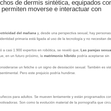
hos de dermis sintética, equipados co
 permiten moverse e interactuar con
lectricidad del mañana
y, desde una perspectiva sexual, hay personas
identidad primaria está ligada al uso de la tecnología y no necesitan d
ó a casi 1.900 expertos en robótica, se reveló que,
Las parejas sexua
ue, en un futuro próximo, la
matrimonio híbrido
podría aceptarse sin
onsiderarse un fetiche o un signo de desviación sexual. También es vis
ntimental. Pero este prejuicio podría hundirse.
uñecos para adultos. Se mueven lentamente y están programados co
motivadoras. Son como la evolución material de la pornografía que circ