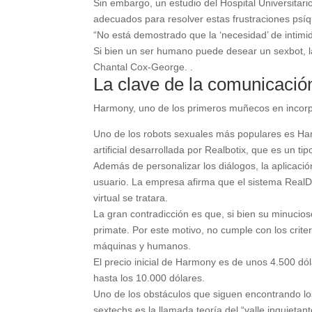
Sin embargo, un estudio del Hospital Universitar
adecuados para resolver estas frustraciones psíq
“No está demostrado que la ‘necesidad’ de intimi
Si bien un ser humano puede desear un sexbot, la 
Chantal Cox-George. .
La clave de la comunicació
Harmony, uno de los primeros muñecos en incorpo
Uno de los robots sexuales más populares es Har
artificial desarrollada por Realbotix, que es un ti
Además de personalizar los diálogos, la aplicaci
usuario. La empresa afirma que el sistema RealDo
virtual se tratara.
La gran contradicción es que, si bien su minucio
primate. Por este motivo, no cumple con los criter
máquinas y humanos.
El precio inicial de Harmony es de unos 4.500 dó
hasta los 10.000 dólares.
Uno de los obstáculos que siguen encontrando los 
sextechs es la llamada teoría del “valle inquietant