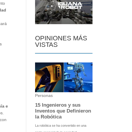
nto
idad
cará
OPINIONES MÁS
VISTAS
s
ía e
os.
 con