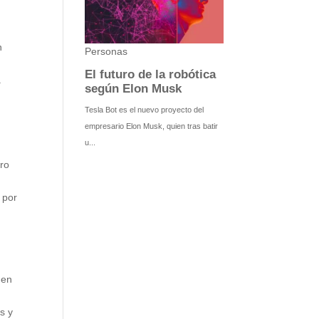
n
a
tro
 por
 en
s y