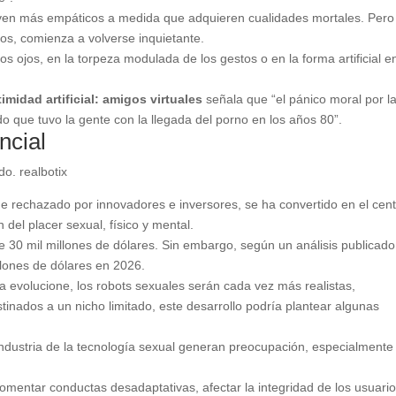
lven más empáticos a medida que adquieren cualidades mortales. Pero
, comienza a volverse inquietante.
os ojos, en la torpeza modulada de los gestos o en la forma artificial e
timidad artificial: amigos virtuales
señala que “el pánico moral por l
o que tuvo la gente con la llegada del porno en los años 80”.
ncial
do. realbotix
ue rechazado por innovadores e inversores, se ha convertido en el cen
del placer sexual, físico y mental.
e 30 mil millones de dólares. Sin embargo, según un análisis publicado
llones de dólares en 2026.
a evolucione, los robots sexuales serán cada vez más realistas,
tinados a un nicho limitado, este desarrollo podría plantear algunas
industria de la tecnología sexual generan preocupación, especialmente
fomentar conductas desadaptativas, afectar la integridad de los usuario