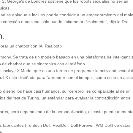
io St George’s de Londres sostiene que los robots sexuales no serían
uicas.
dad se aplaque e incluso podría conducir a un empeoramiento del male
conexión emocional sólo puede imitarse artificialmente”, dijo la Dra.
n.
rar un chatbot con IA. Realbotix
mony. Se trata de un modelo basado en una plataforma de inteligenci
po de chatbot que se sincroniza con el teléfono.
ón incluye X Mode, que es una forma de programar la actividad sexual d
ll X está diseñado para “aprender con el tiempo”, como si de un asist
so diseño los hace casi humanos, su “cerebro” es comparable al de un
ios del test de Turing, un estándar para evaluar la contradicción entre
lares, pero dependiendo de la personalización, el coste puede aument
fabricantes (Irontech Doll, RealDoll, Doll Forever, WM Doll) de estas
e”.