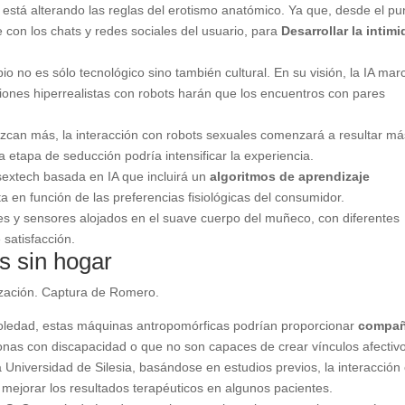
 está alterando las reglas del erotismo anatómico. Ya que, desde el pu
 con los chats y redes sociales del usuario, para
Desarrollar la intim
 no es sólo tecnológico sino también cultural. En su visión, la IA mar
ciones hiperrealistas con robots harán que los encuentros con pares
zcan más, la interacción con robots sexuales comenzará a resultar má
a etapa de seducción podría intensificar la experiencia.
extech basada en IA que incluirá un
algoritmos de aprendizaje
 en función de las preferencias fisiológicas del consumidor.
res y sensores alojados en el suave cuerpo del muñeco, con diferentes
 satisfacción.
s sin hogar
lización. Captura de Romero.
soledad, estas máquinas antropomórficas podrían proporcionar
compañ
onas con discapacidad o que no son capaces de crear vínculos afectiv
 Universidad de Silesia, basándose en estudios previos, la interacción
 mejorar los resultados terapéuticos en algunos pacientes.