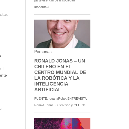
star.
a
el
ente
ar