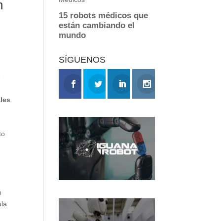
n
SÍGUENOS
e
les
to
n
ula