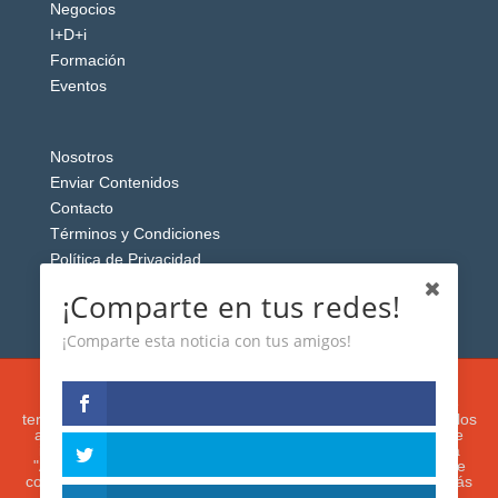
Negocios
I+D+i
Formación
Eventos
Nosotros
Enviar Contenidos
Contacto
Términos y Condiciones
Política de Privacidad
Aviso Legal
¡Comparte en tus redes!
¡Comparte esta noticia con tus amigos!
Esta web usa cookies analíticas y publicitarias (propias y de
terceros) para analizar el tráfico y personalizar el contenido y los
anuncios que le mostremos de acuerdo con su navegación e
intereses, buscando así mejorar su experiencia. Si presiona
"Aceptar" o continúa navegando, acepta su utilización. Puede
configurar o rechazar su uso presionando "Configuración". Más
información en nuestra
Política de Cookies.