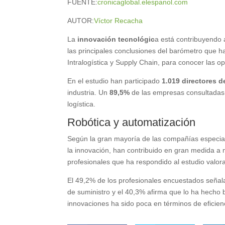
FUENTE:
cronicaglobal.elespanol.com
AUTOR:
Víctor Recacha
La
innovación tecnológic
a está contribuyendo a
las principales conclusiones del barómetro que h
Intralogística y Supply Chain, para conocer las o
En el estudio han participado
1.019 directores d
industria. Un
89,5%
de las empresas consultadas c
logística.
Robótica y automatización
Según la gran mayoría de las compañías especial
la innovación, han contribuido en gran medida a m
profesionales que ha respondido al estudio valo
El 49,2% de los profesionales encuestados señal
de suministro y el 40,3% afirma que lo ha hecho
innovaciones ha sido poca en términos de eficien