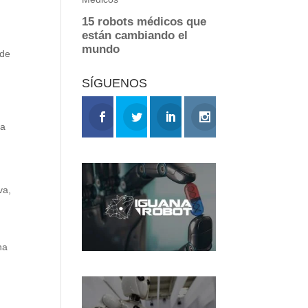
 de
SÍGUENOS
la
va,
na