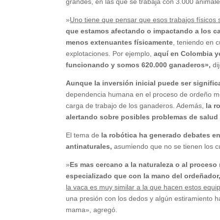
grandes, en las que se trabaja con 3.000 anima
»
Uno tiene que pensar que esos trabajos físicos
que estamos afectando o impactando a los ca
menos extenuantes físicamente
, teniendo en 
explotaciones. Por ejemplo,
aquí en Colombia y
funcionando y somos 620.000 ganaderos»,
di
Aunque la inversión inicial puede ser signific
dependencia humana en el proceso de ordeño mejor
carga de trabajo de los ganaderos. Además,
la r
alertando sobre posibles problemas de salud 
El tema de
la robótica ha generado debates e
antinaturales,
asumiendo que no se tienen los cu
»
Es mas cercano a la naturaleza o al proceso
especializado que con la mano del ordeñador
la vaca es muy similar a la que hacen estos equi
una presión con los dedos y algún estiramiento ha
mama», agregó.