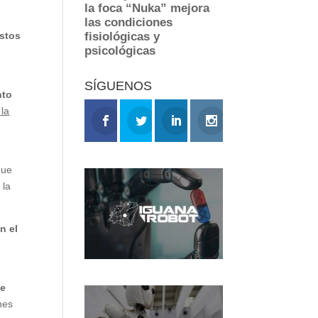
ostos
SÍGUENOS
nto
 la
que
 la
n el
se
nes