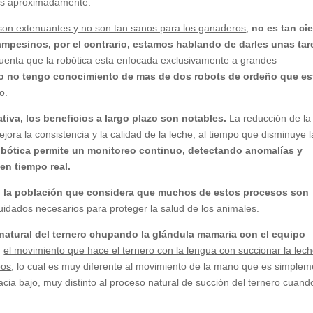
les aproximadamente.
 son extenuantes y no son tan sanos para los ganaderos
,
no es tan cie
mpesinos, por el contrario, estamos hablando de darles unas tar
cuenta que la robótica esta enfocada exclusivamente a grandes
o no tengo conocimiento de mas de dos robots de ordeño que es
jo.
ativa, los beneficios a largo plazo son notables.
La reducción de la
a la consistencia y la calidad de la leche, al tiempo que disminuye l
obótica permite un monitoreo continuo, detectando anomalías y
en tiempo real.
n la población que considera que muchos de estos procesos son
idados necesarios para proteger la salud de los animales.
 natural del ternero chupando la glándula mamaria con el equipo
,
el movimiento que hace el ternero con la lengua con succionar la lec
pos
, lo cual es muy diferente al movimiento de la mano que es simple
cia bajo, muy distinto al proceso natural de succión del ternero cuand