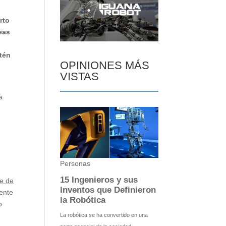
rto
eas
tén
OPINIONES MÁS
VISTAS
a
he de
mente
o