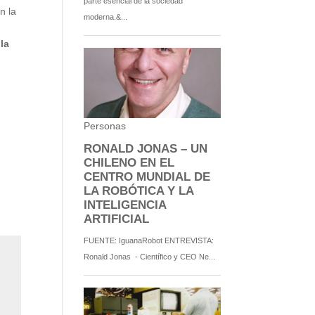
n la
la