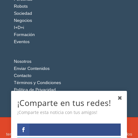
Robots
Sociedad
Negocios
I+D+i
Formación
Eventos
Nosotros
Enviar Contenidos
Contacto
Términos y Condiciones
Política de Privacidad
Aviso Legal
¡Comparte en tus redes!
¡Comparte esta noticia con tus amigos!
Esta web usa cookies analíticas y publicitarias (propias y de
terceros) para analizar el tráfico y personalizar el contenido y los