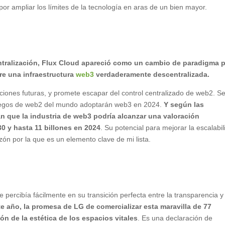
r ampliar los límites de la tecnología en aras de un bien mayor.
ntralización, Flux Cloud apareció como un cambio de paradigma 
re una infraestructura
web3
verdaderamente descentralizada.
aciones futuras, y promete escapar del control centralizado de web2. S
uegos de web2 del mundo adoptarán web3 en 2024.
Y según las
an que la industria de web3 podría alcanzar una valoración
0 y hasta 11 billones en 2024
. Su potencial para mejorar la escalabil
razón por la que es un elemento clave de mi lista.
e percibía fácilmente en su transición perfecta entre la transparencia y
e año, la promesa de LG de comercializar esta maravilla de 77
ón de la estética de los espacios vitales
. Es una declaración de