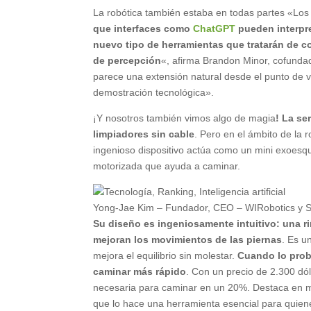
La robótica también estaba en todas partes «Los 
que interfaces como
ChatGPT
pueden interpr
nuevo tipo de herramientas que tratarán de c
de percepción
«, afirma Brandon Minor, cofunda
parece una extensión natural desde el punto de vi
demostración tecnológica».
¡Y nosotros también vimos algo de magia
! La se
limpiadores sin cable
. Pero en el ámbito de la 
ingenioso dispositivo actúa como un mini exoesque
motorizada que ayuda a caminar.
Yong-Jae Kim – Fundador, CEO – WIRobotics y Sa
Su diseño es ingeniosamente intuitivo: una r
mejoran los movimientos de las piernas
. Es u
mejora el equilibrio sin molestar.
Cuando lo probé
caminar más rápido
. Con un precio de 2.300 dó
necesaria para caminar en un 20%. Destaca en mi 
que lo hace una herramienta esencial para quien