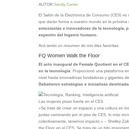
AUTOR:
Sandy Carter
El Salón de la Electrónica de Consumo (CES) es m
que darán forma a nuestro mundo en la próxima
entusiastas e innovadores de la tecnología, 
espectro del Ingenio humano.
Acá tenés un resumen de mis diez favoritas:
FQ Women Walk the Floor
El acto inaugural de Female Quotient en el CE
en la tecnología
. Proporcionó una plataforma en 
nivel hasta innovadoras fundadoras y gigantes de 
Debatieron estrategias e iniciativas destinada
Las mujeres pisan fuerte en el CES.
«Se trata de crear un espacio y una cultura en 
juntas caminando por el piso de CES, lo más inc
colectivamente, tenemos impacto.» – Shelley Za
the Floor en el CES. Se trata de un hito importan