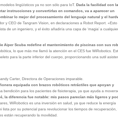
modelos lingüísticos ya no son sólo para IoT.
Dada la facilidad con l
etar instrucciones y convertirlas en comandos, va a aparecer un
ombinar lo mejor del procesamiento del lenguaje natural y el hard
dor y CEO de Tangram Vision, en declaraciones a Robot Report. «Esto
sta de un ingeniero, y el éxito añadiría una capa de ‘magia’ a cualquie
rie Aiper Scuba redefine el mantenimiento de piscinas con sus ro
robótica, lo que más me llamó la atención en el CES fue WiRobotics. Es
leto para la parte inferior del cuerpo, proporcionando una sutil asiste
ndy Carter, Directora de Operaciones imparable.
iñonera equipada con brazos robóticos retráctiles que apoyan y
na bendición para los pacientes de fisioterapia, ya que ayuda a movers
, la diferencia fue notable: mis pasos parecían más ligeros y po
lares, WiRobotics es una inversión en salud, ya que reduce la energía
lista por su potencial para revolucionar los tiempos de recuperación, 
es están recuperando la movilidad.