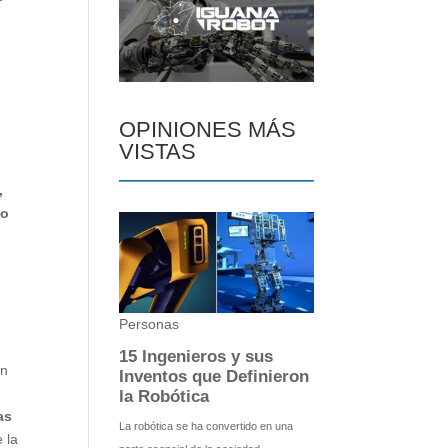
e
OPINIONES MÁS
VISTAS
,
mo
un
as
 la