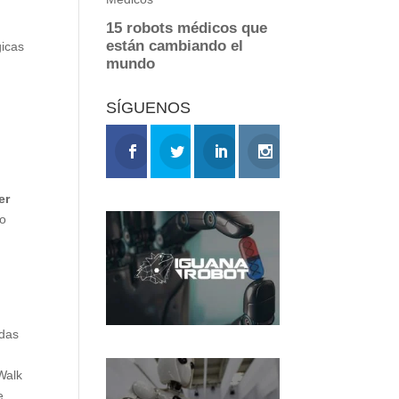
gicas
SÍGUENOS
er
to
odas
Walk
e