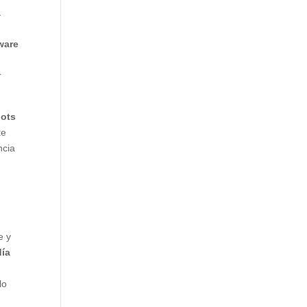
a
ware
r
bots
te
ncia
e y
día
lo