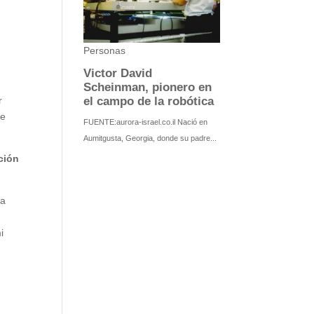
r
de
ación
la
i