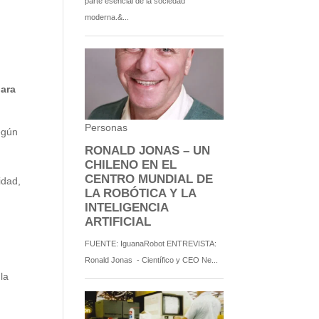
para
egún
idad,
 la