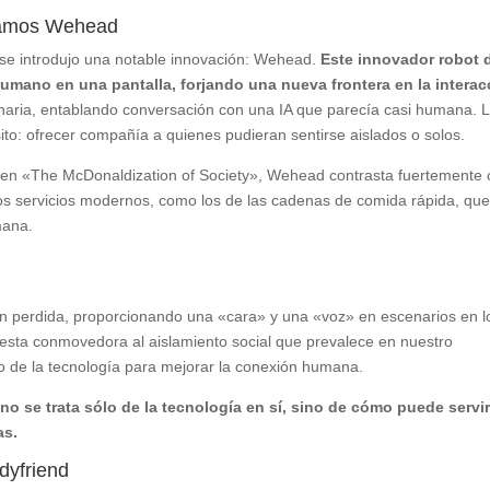
ntamos Wehead
se introdujo una notable innovación: Wehead.
Este innovador robot 
humano en una pantalla, forjando una nueva frontera en la interac
inaria, entablando conversación con una IA que parecía casi humana. 
ito: ofrecer compañía a quienes pudieran sentirse aislados o solos.
r en «The McDonaldization of Society», Wehead contrasta fuertemente
 los servicios modernos, como los de las cadenas de comida rápida, qu
mana.
n perdida, proporcionando una «cara» y una «voz» en escenarios en l
esta conmovedora al aislamiento social que prevalece en nuestro
o de la tecnología para mejorar la conexión humana.
no se trata sólo de la tecnología en sí, sino de cómo puede servi
as.
dyfriend