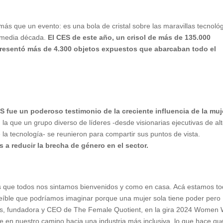
ás que un evento: es una bola de cristal sobre las maravillas tecnoló
 media década.
El CES de este año, un crisol de más de 135.000
presentó más de 4.300 objetos expuestos que abarcaban todo el
S fue un poderoso testimonio de la creciente influencia de la muj
la que un grupo diverso de líderes -desde visionarias ejecutivas de al
la tecnología- se reunieron para compartir sus puntos de vista.
s a reducir la
brecha de género
en el sector.
los que todos nos sintamos bienvenidos y como en casa. Acá estamos t
reíble que podríamos imaginar porque una mujer sola tiene poder pero
lis, fundadora y CEO de The Female Quotient, en la gira 2024 Women 
te en nuestro camino hacia una industria más inclusiva, lo que hace qu