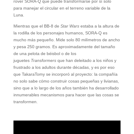
rover SORA-Q que puede transformarse por sí solo
para manejar el circular en el terreno variable de la
Luna.
Mientras que el BB-8 de
Star Wars
estaba a la altura de
la rodilla de los personajes humanos, SORA-Q es
mucho más pequeño. Mide solo 80 milímetros de ancho
y pesa 250 gramos. Es aproximadamente del tamaño
de una pelota de béisbol o de los
juguetes
Transformers
que han deleitado a los niños y
frustrado a los adultos durante décadas, y es por eso
que TakaraTomy se incorporó al proyecto: la compañía
no solo sabe cómo construir cosas pequeñas y livianas,
sino que a lo largo de los años también ha desarrollado
innumerables mecanismos para hacer que las cosas se
transformen.