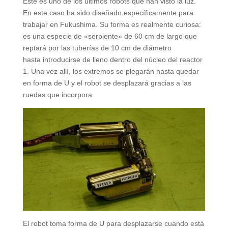
Éste es uno de los últimos robots que han visto la luz.
En este caso ha sido diseñado específicamente para
trabajar en Fukushima. Su forma es realmente curiosa:
es una especie de «serpiente» de 60 cm de largo que
reptará por las tuberías de 10 cm de diámetro
hasta introducirse de lleno dentro del núcleo del reactor
1. Una vez allí, los extremos se plegarán hasta quedar
en forma de U y el robot se desplazará gracias a las
ruedas que incorpora.
El robot toma forma de U para desplazarse cuando está