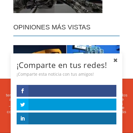
OPINIONES MÁS VISTAS
¡Comparte en tus redes!
¡Comparte esta noticia con tus amigos!
Esta web usa cookies analíticas y publicitarias (propias y de
terceros) para analizar el tráfico y personalizar el contenido y los
anuncios que le mostremos de acuerdo con su navegación e
intereses, buscando así mejorar su experiencia. Si presiona
"Aceptar" o continúa navegando, acepta su utilización. Puede
configurar o rechazar su uso presionando "Configuración". Más
información en nuestra
Política de Cookies.
ACEPTAR