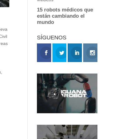
ueva
ivil
SÍGUENOS
reas
s,