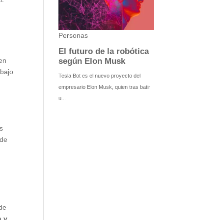
 en
abajo
as
 de
 de
n y