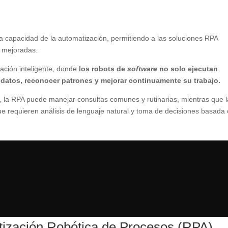
la capacidad de la automatización, permitiendo a las soluciones RPA
s mejoradas.
zación inteligente, donde
los robots de
software
no solo ejecutan
datos, reconocer patrones y mejorar continuamente su trabajo.
e, la RPA puede manejar consultas comunes y rutinarias, mientras que l
e requieren análisis de lenguaje natural y toma de decisiones basada
tización Robótica de Procesos (RPA)