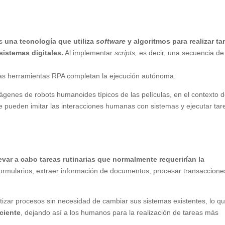
es
una tecnología que utiliza
software
y algoritmos para realizar ta
sistemas digitales.
Al implementar
scripts,
es decir, una secuencia de
as herramientas RPA completan la ejecución autónoma.
ágenes de robots humanoides típicos de las películas, en el contexto 
e pueden imitar las interacciones humanas con sistemas y ejecutar tar
levar a cabo tareas rutinarias que normalmente requerirían la
formularios, extraer información de documentos, procesar transaccione
izar procesos sin necesidad de cambiar sus sistemas existentes, lo qu
iciente
, dejando así a los humanos para la realización de tareas más