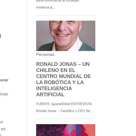
u
erar
gicas
an
 es
l.