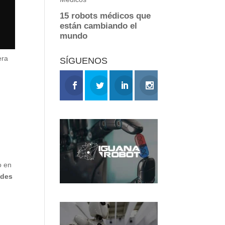
era
SÍGUENOS
o en
ades