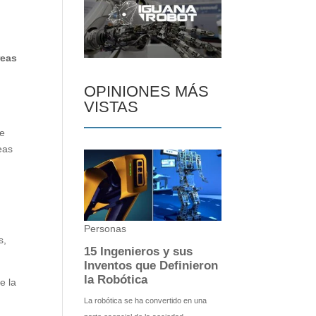
reas
OPINIONES MÁS
VISTAS
de
eas
s,
e la