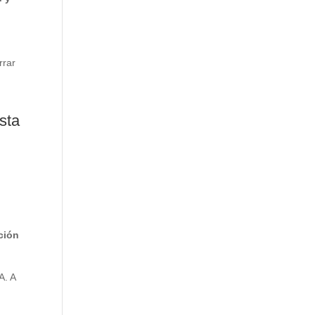
rrar
esta
ción
A. A