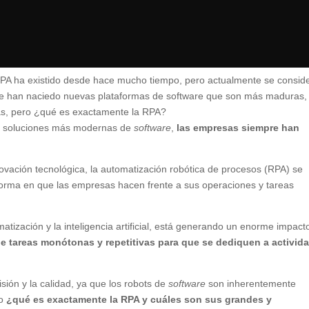
PA ha existido desde hace mucho tiempo, pero actualmente se consid
que han naciedo nuevas plataformas de software que son más maduras,
sas, pero ¿qué es exactamente la RPA?
as soluciones más modernas de
software
,
las empresas siempre han
ovación tecnológica, la automatización robótica de procesos (RPA) se
forma en que las empresas hacen frente a sus operaciones y tareas
tización y la inteligencia artificial, está generando un enorme impact
e tareas monótonas y repetitivas para que se dediquen a activid
sión y la calidad, ya que los robots de
software
son inherentemente
ro
¿qué es exactamente la RPA y cuáles son sus grandes y