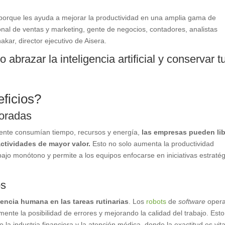
porque les ayuda a mejorar la productividad en una amplia gama de
onal de ventas y marketing, gente de negocios, contadores, analistas
kar, director ejecutivo de Aisera.
 abrazar la inteligencia artificial y conservar t
ficios?
joradas
ente consumían tiempo, recursos y energía,
las empresas pueden lib
ctividades de mayor valor.
Esto no solo aumenta la productividad
bajo monótono y permite a los equipos enfocarse en iniciativas estraté
os
uencia humana en las tareas rutinarias
. Los
robots
de
software
oper
ente la posibilidad de errores y mejorando la calidad del trabajo. Esto
la industria financiera y la atención médica, donde la exactitud es vita