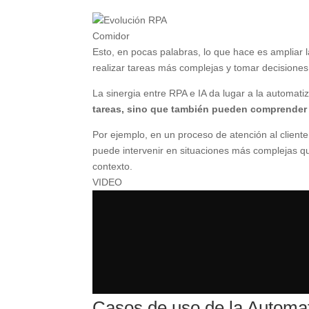
Comidor
Esto, en pocas palabras, lo que hace es ampliar 
realizar tareas más complejas y tomar decisione
La sinergia entre RPA e IA da lugar a la automati
tareas, sino que también pueden comprender 
Por ejemplo, en un proceso de atención al client
puede intervenir en situaciones más complejas qu
contexto.
VIDEO
Casos de uso de la Automa