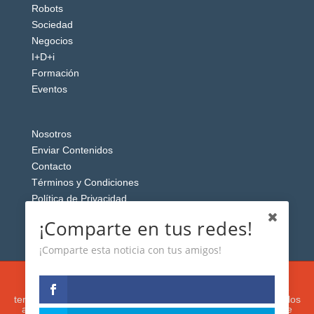
Robots
Sociedad
Negocios
I+D+i
Formación
Eventos
Nosotros
Enviar Contenidos
Contacto
Términos y Condiciones
Política de Privacidad
Aviso Legal
¡Comparte en tus redes!
¡Comparte esta noticia con tus amigos!
Esta web usa cookies analíticas y publicitarias (propias y de
terceros) para analizar el tráfico y personalizar el contenido y los
anuncios que le mostremos de acuerdo con su navegación e