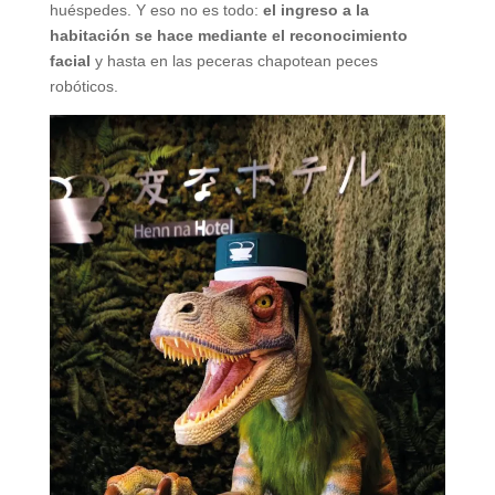
huéspedes. Y eso no es todo:
el ingreso a la
habitación se hace mediante el reconocimiento
facial
y hasta en las peceras chapotean peces
robóticos.