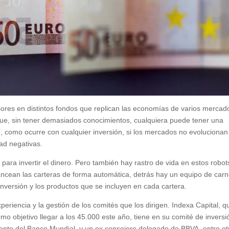
rsores en distintos fondos que replican las economías de varios mercad
e, sin tener demasiados conocimientos, cualquiera puede tener una
í, como ocurre con cualquier inversión, si los mercados no evolucionan
dad negativas.
 para invertir el dinero. Pero también hay rastro de vida en estos robot
ancean las carteras de forma automática, detrás hay un equipo de carn
inversión y los productos que se incluyen en cada cartera.
periencia y la gestión de los comités que los dirigen. Indexa Capital, q
 objetivo llegar a los 45.000 este año, tiene en su comité de inversi
ente del Banco Mundial, y un ex consejero delegado de BBVA, entre ot