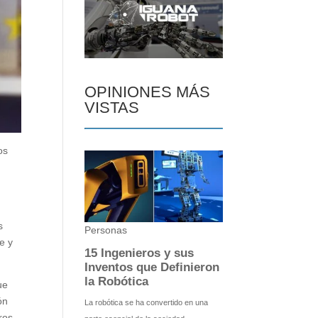
OPINIONES MÁS
VISTAS
os
s
e y
ue
ón
ros.