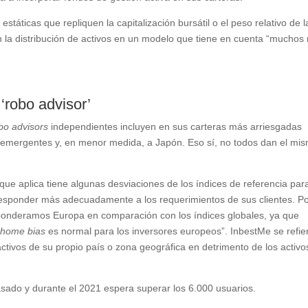
táticas que repliquen la capitalización bursátil o el peso relativo de l
 la distribución de activos en un modelo que tiene en cuenta “muchos
‘robo advisor’
bo advisors
independientes incluyen en sus carteras más arriesgadas
 emergentes y, en menor medida, a Japón. Eso sí, no todos dan el mi
que aplica tiene algunas desviaciones de los índices de referencia par
ra responder más adecuadamente a los requerimientos de sus clientes. P
eponderamos Europa en comparación con los índices globales, ya que
home bias
es normal para los inversores europeos”. InbestMe se refie
 activos de su propio país o zona geográfica en detrimento de los activo
asado y durante el 2021 espera superar los 6.000 usuarios.