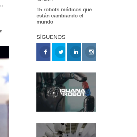
do.
un
SÍGUENOS