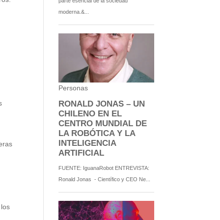
s
teras
 los