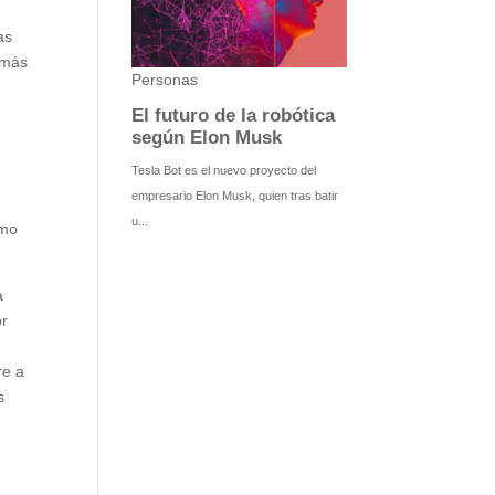
as
 más
smo
a
or
re a
s