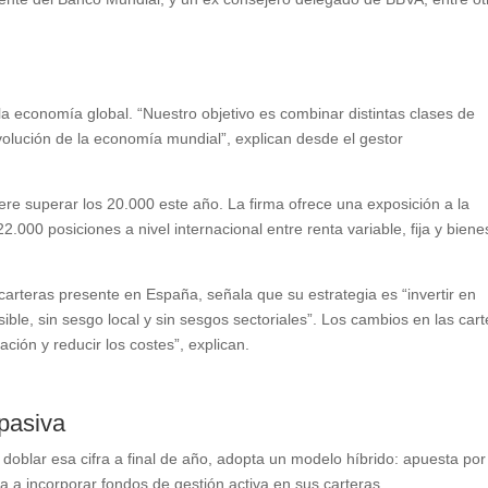
la economía global. “Nuestro objetivo es combinar distintas clases de
volución de la economía mundial”, explican desde el gestor
ere superar los 20.000 este año. La firma ofrece una exposición a la
.000 posiciones a nivel internacional entre renta variable, fija y biene
carteras presente en España, señala que su estrategia es “invertir en
sible, sin sesgo local y sin sesgos sectoriales”. Los cambios en las car
cación y reducir los costes”, explican.
 pasiva
 doblar esa cifra a final de año, adopta un modelo híbrido: apuesta por
a a incorporar fondos de gestión activa en sus carteras.