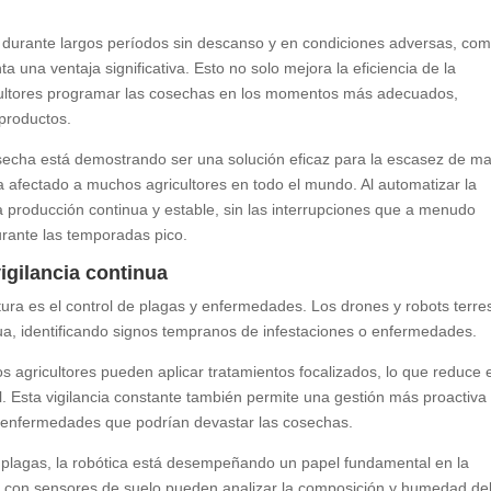
r durante largos períodos sin descanso y en condiciones adversas, co
una ventaja significativa. Esto no solo mejora la eficiencia de la
icultores programar las cosechas en los momentos más adecuados,
 productos.
secha está demostrando ser una solución eficaz para la escasez de m
a afectado a muchos agricultores en todo el mundo. Al automatizar la
a producción continua y estable, sin las interrupciones que a menudo
durante las temporadas pico.
igilancia continua
ultura es el control de plagas y enfermedades. Los drones y robots terre
ua, identificando signos tempranos de infestaciones o enfermedades.
os agricultores pueden aplicar tratamientos focalizados, lo que reduce 
l. Esta vigilancia constante también permite una gestión más proactiva
 y enfermedades que podrían devastar las cosechas.
e plagas, la robótica está desempeñando un papel fundamental en la
os con sensores de suelo pueden analizar la composición y humedad de