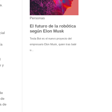
a.
cial
ía
l
s y
de
 de
ia de