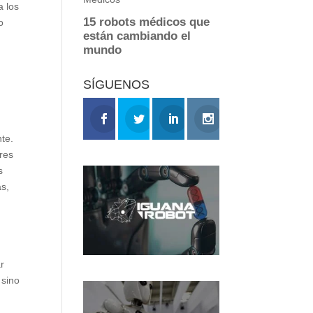
a los
o
SÍGUENOS
nte.
ores
s
as,
r
 sino