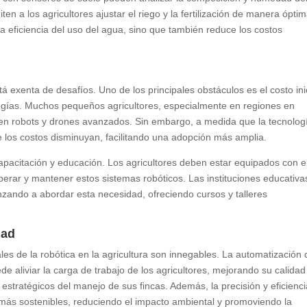
n a los agricultores ajustar el riego y la fertilización de manera óptim
la eficiencia del uso del agua, sino que también reduce los costos
n
tá exenta de desafíos. Uno de los principales obstáculos es el costo ini
ogías. Muchos pequeños agricultores, especialmente en regiones en
o en robots y drones avanzados. Sin embargo, a medida que la tecnolog
 los costos disminuyan, facilitando una adopción más amplia.
apacitación y educación. Los agricultores deben estar equipados con e
perar y mantener estos sistemas robóticos. Las instituciones educativa
zando a abordar esta necesidad, ofreciendo cursos y talleres
dad
ales de la robótica en la agricultura son innegables. La automatización 
e aliviar la carga de trabajo de los agricultores, mejorando su calidad
estratégicos del manejo de sus fincas. Además, la precisión y eficienc
 más sostenibles, reduciendo el impacto ambiental y promoviendo la