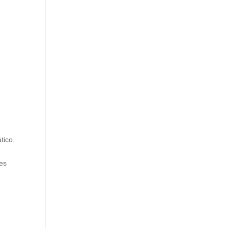
tico.
nes