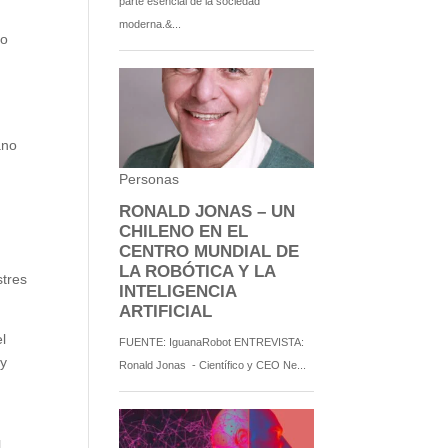
mo
ano
stres
el
 y
l