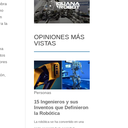
mbra
no
en
ra la
OPINIONES MÁS
VISTAS
ea
tos
ores
ión,