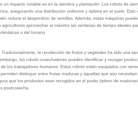
o un impacto notable es en la siembra y plantación. Los robots de sie
rica, asegurando una distribución uniforme y óptima en el suelo. Esto 
bién reduce el desperdicio de semillas. Además, estas máquinas pued
os agricultores aprovechar al máximo las ventanas de tiempo ideales pa
limáticas o del horario.
Tradicionalmente, la recolección de frutos y vegetales ha sido una tar
 embargo, los robots cosechadores pueden identificar y recoger produc
la de los trabajadores humanos. Estos robots están equipados con sens
es permiten distinguir entre frutas maduras y aquellas que aún necesitan
egura que los productos sean recogidos en el punto óptimo de madurac
as postcosecha.