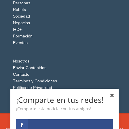
Personas
Robots
Sociedad
Negocios
I+D+i
Formación
Eventos
Nosotros
Enviar Contenidos
Contacto
Términos y Condiciones
Política de Privacidad
Aviso Legal
¡Comparte en tus redes!
¡Comparte esta noticia con tus amigos!
Esta web usa cookies analíticas y publicitarias (propias y de