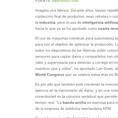
FUENTE:
elperiodico.com
Imagina una fábrica. Durante años, tareas repetit
confección final de productos, sean retretes o 
la
industria
, pero el uso de
inteligencia artificia
hacia lo que ya se ha apodado como
cuarta revo
El uso de máquinas robóticas para automatizar l
para con el objetivo de optimizar la producción. 
todos los dispositivos de las fábricas estén conec
sensores para captar datos y compartirlos con otr
cabo y supervisarla para detectar y corregir erro
nuestros ojos y oídos”, ha apuntado Lan Guan, di
World Congress
que se celebra estos días en Ba
Es por ello que también está creciendo la inversi
latencia en la transmisión de datos, y en una n
conectividad es la columna vertebral que permite
tiempo real. “La
banda ancha
es esencial para m
de la empresa de telefonía neerlandesa KPM.