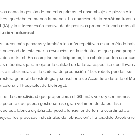
ivas como la gestión de materias primas, el ensamblaje de piezas y la
coches, quedaba en manos humanas. La aparición de la
robótica
transf
l
(IA) y la interconexión masiva de dispositivos promete llevarla más all
lución industrial
.
as tareas más pesadas y también las más repetitivas es un método habi
La novedad de esta cuarta revolución en la industria es que pasa porqu
tados entre sí. En esas plantas inteligentes, los robots pueden usar su
as máquinas para mejorar la calidad de la tarea específica que llevan 
res e ineficiencias en la cadena de producción. “Los robots pueden ser
rectora general de estrategia y consultoría de Accenture durante el
Mo
rcelona y l’Hospitalet de Llobregat.
ón en la conectividad que proporciona el
5G
, más veloz y con menos
ube potente que pueda gestionar ese gran volumen de datos. Esa
 que esa fábrica digitalizada pueda funcionar de forma coordinada en
ejorar los procesos industriales de fabricación”, ha añadido Jacob Gro