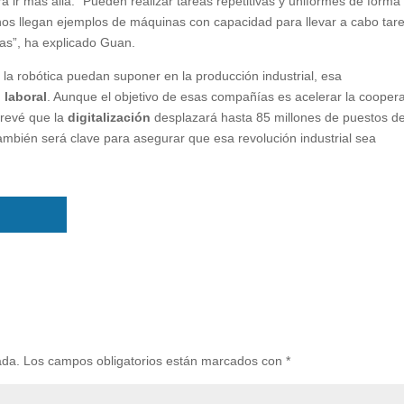
 ir más allá. “Pueden realizar tareas repetitivas y uniformes de form
os llegan ejemplos de máquinas con capacidad para llevar a cabo tar
sas”, ha explicado Guan.
y la robótica puedan suponer en la producción industrial, esa
 laboral
. Aunque el objetivo de esas compañías es acelerar la cooper
revé que la
digitalización
desplazará hasta 85 millones de puestos d
ambién será clave para asegurar que esa revolución industrial sea
ada.
Los campos obligatorios están marcados con
*