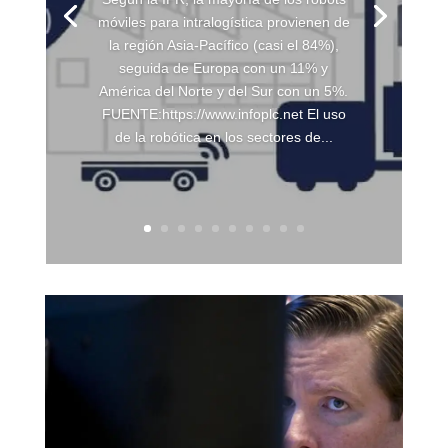
móviles para intralogística provienen de
la región Asia-Pacífico (casi el 84%),
seguida de Europa con un 11% y
América del Norte y del Sur con un 5%.
FUENTE:https://www.infoplc.net El uso
de la robótica en los sectores de...