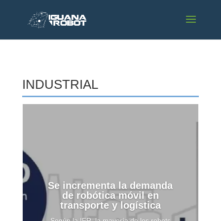
INDUSTRIAL
Se incrementa la demanda
de robótica móvil en
transporte y logística
Según la IFR, la mayoría de los robots