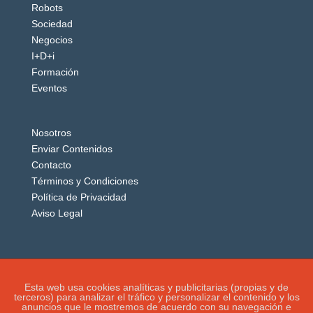
Robots
Sociedad
Negocios
I+D+i
Formación
Eventos
Nosotros
Enviar Contenidos
Contacto
Términos y Condiciones
Política de Privacidad
Aviso Legal
Esta web usa cookies analíticas y publicitarias (propias y de
terceros) para analizar el tráfico y personalizar el contenido y los
anuncios que le mostremos de acuerdo con su navegación e