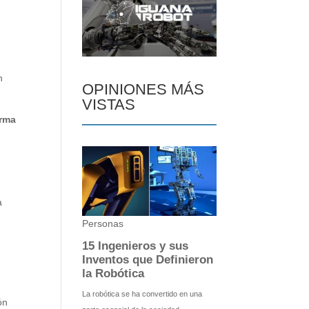
n
OPINIONES MÁS
VISTAS
orma
a
ón