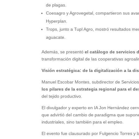
de plagas.
Coesagro y Agrovegetal, compartieron sus avanc
Hyperplan.
Trops, junto a Tupl Agro, mostró resultados med
aguacate.
Además, se presentó
el catálogo de servicios
transformación digital de las cooperativas agroal
Visión estratégica: de la digitalización a la d
Manuel Escobar Montes, subdirector de Servicios D
los pilares de la estrategia regional para el d
del tejido productivo.
El divulgador y experto en IA Jon Hernández cerró e
que advirtió del cambio de paradigma que supone
industriales, sino también para el empleo.
El evento fue clausurado por Fulgencio Torres y l