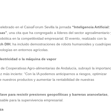
celebrado en el CaixaForum Sevilla la jornada
“Inteligencia Artificial: 
sas”
, una cita que ha congregado a líderes del sector agroalimentario 
robótica en la competitividad empresarial. El evento, realizado con la
ch DIH
, ha incluido demostraciones de robots humanoides y cuadrúpe
nologías en entornos agrícolas.
lectricidad o la máquina de vapor
e de Cooperativas Agro-alimentarias de Andalucía, subrayó la importanc
ez más incierto: “Con la IA podemos anticiparnos a riesgos, optimizar
de nuestros productos y aumentar la rentabilidad de nuestras
clave para resistir presiones geopolíticas y barreras arancelarias
,
sable para la supervivencia empresarial.
uza