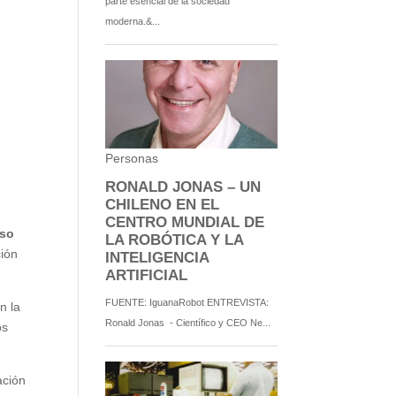
so
ción
n la
os
ación