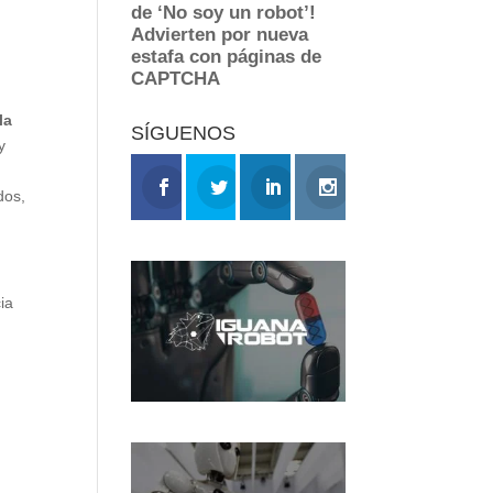
la
SÍGUENOS
y
dos,
ia