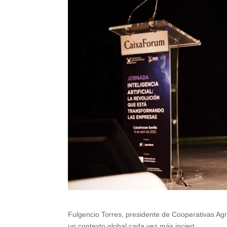
Fulgencio Torres, presidente de Cooperativas Agro
un contexto global cada vez más inciert.