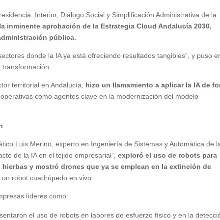
sidencia, Interior, Diálogo Social y Simplificación Administrativa de la
l
a inminente aprobación de la Estrategia Cloud Andalucía 2030,
 administración pública.
sectores donde la IA ya está ofreciendo resultados tangibles”, y puso e
a transformación.
or territorial en Andalucía,
hizo un llamamiento a aplicar la IA de f
cooperativas como agentes clave en la modernización del modelo
n
ático Luis Merino, experto en Ingeniería de Sistemas y Automática de l
to de la IA en el tejido empresarial”,
exploró el uso de robots para
s hierbas y mostró drones que ya se emplean en la extinción de
 un robot cuadrúpedo en vivo.
mpresas líderes como:
ntaron el uso de robots en labores de esfuerzo físico y en la detecci