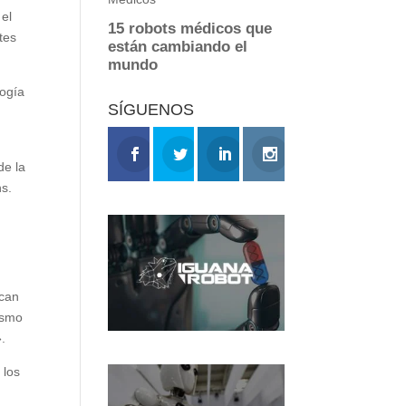
 el
tes
logía
SÍGUENOS
de la
ns.
lcan
mismo
».
 los