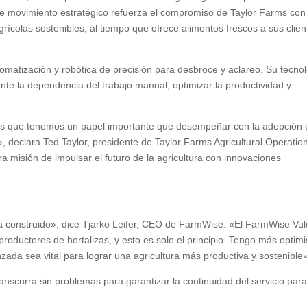
te movimiento estratégico refuerza el compromiso de Taylor Farms con
grícolas sostenibles, al tiempo que ofrece alimentos frescos a sus clien
matización y robótica de precisión para desbroce y aclareo. Su tecno
ente la dependencia del trabajo manual, optimizar la productividad y
 que tenemos un papel importante que desempeñar con la adopción 
», declara Ted Taylor, presidente de Taylor Farms Agricultural Operatio
a misión de impulsar el futuro de la agricultura con innovaciones
a construido», dice Tjarko Leifer, CEO de FarmWise. «El FarmWise Vu
 productores de hortalizas, y esto es solo el principio. Tengo más opti
zada sea vital para lograr una agricultura más productiva y sostenible
anscurra sin problemas para garantizar la continuidad del servicio para