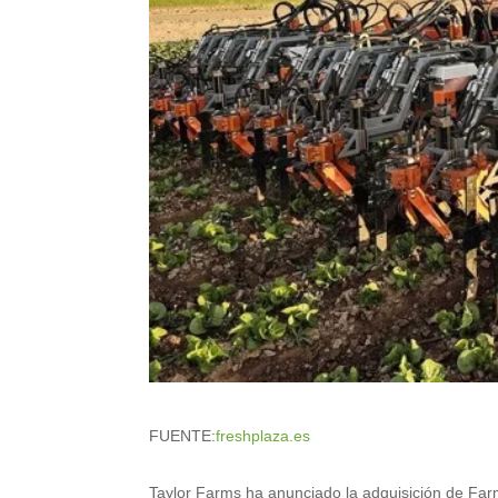
FUENTE:
freshplaza.es
Taylor Farms ha anunciado la adquisición de Far