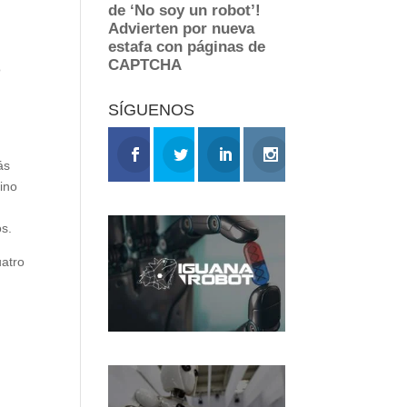
o
SÍGUENOS
ás
ino
os.
uatro