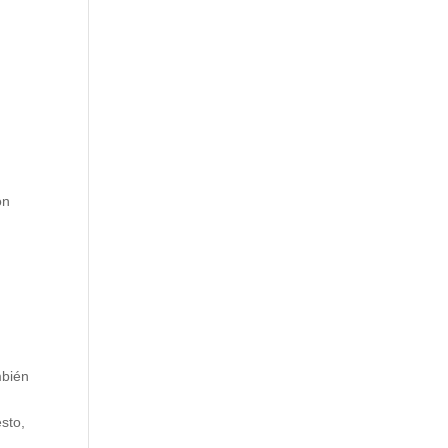
ón
m
mbién
sto,