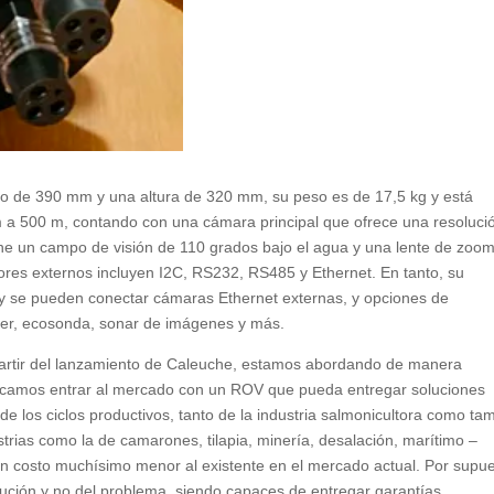
o de 390 mm y una altura de 320 mm, su peso es de 17,5 kg y está
m a 500 m, contando con una cámara principal que ofrece una resoluci
tiene un campo de visión de 110 grados bajo el agua y una lente de zoo
ores externos incluyen I2C, RS232, RS485 y Ethernet. En tanto, su
 y se pueden conectar cámaras Ethernet externas, y opciones de
er, ecosonda, sonar de imágenes y más.
artir del lanzamiento de Caleuche, estamos abordando de manera
 buscamos entrar al mercado con un ROV que pueda entregar soluciones
 de los ciclos productivos, tanto de la industria salmonicultora como ta
trias como la de camarones, tilapia, minería, desalación, marítimo –
 un costo muchísimo menor al existente en el mercado actual. Por supue
olución y no del problema, siendo capaces de entregar garantías