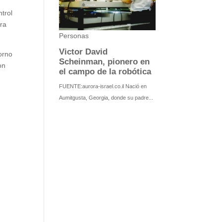
ntrol
ara
orno
on