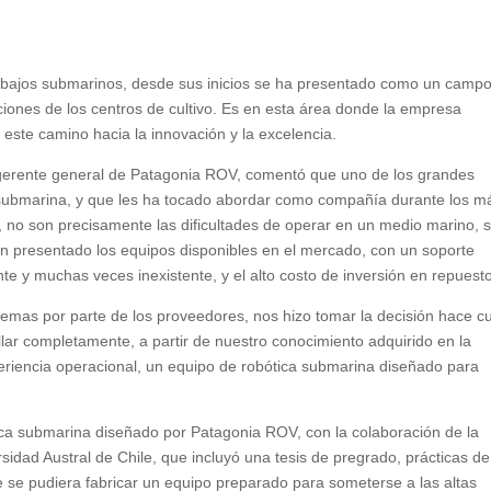
rabajos submarinos, desde sus inicios se ha presentado como un camp
ciones de los centros de cultivo. Es en esta área donde la empresa
este camino hacia la innovación y la excelencia.
gerente general de Patagonia ROV, comentó que uno de los grandes
 submarina, y que les ha tocado abordar como compañía durante los m
 no son precisamente las dificultades de operar en un medio marino, s
stán presentado los equipos disponibles en el mercado, con un soporte
ente y muchas veces inexistente, y el alto costo de inversión en repuest
oblemas por parte de los proveedores, nos hizo tomar la decisión hace c
llar completamente, a partir de nuestro conocimiento adquirido en la
periencia operacional, un equipo de robótica submarina diseñado para
ca submarina diseñado por Patagonia ROV, con la colaboración de la
rsidad Austral de Chile, que incluyó una tesis de pregrado, prácticas de
ue se pudiera fabricar un equipo preparado para someterse a las altas