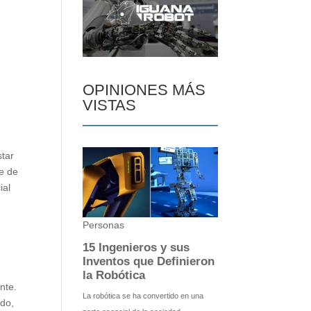
OPINIONES MÁS
VISTAS
star
te de
ial
nte.
ndo,