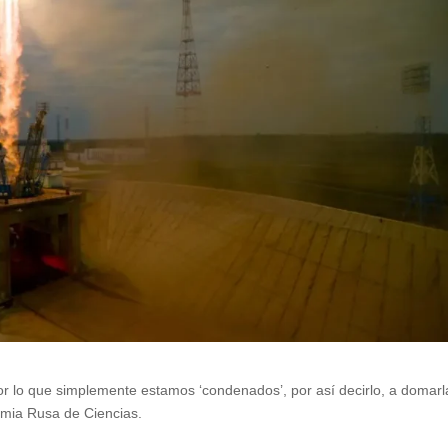
por lo que simplemente estamos ‘condenados’, por así decirlo, a domarl
demia Rusa de Ciencias.