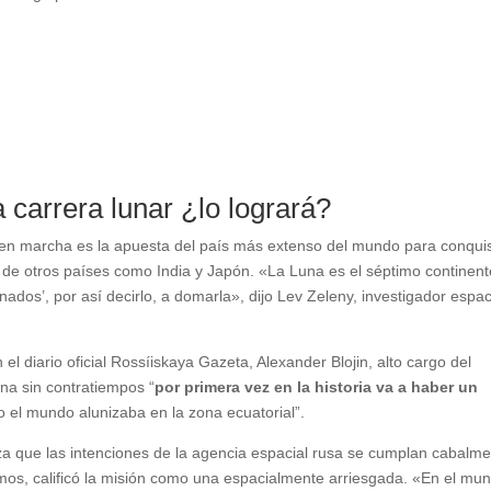
 carrera lunar ¿lo logrará?
 en marcha es la apuesta del país más extenso del mundo para conqui
s de otros países como India y Japón. «La Luna es el séptimo continen
ados’, por así decirlo, a domarla», dijo Lev Zeleny, investigador espac
l diario oficial Rossíiskaya Gazeta, Alexander Blojin, alto cargo del
una sin contratiempos “
por primera vez en la historia va a haber un
 el mundo alunizaba en la zona ecuatorial”.
za que las intenciones de la agencia espacial rusa se cumplan cabalme
osmos, calificó la misión como una espacialmente arriesgada. «En el mu