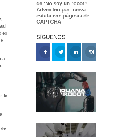
y
,
tal,
o es
SÍGUENOS
de
una
to
n la
la
s de