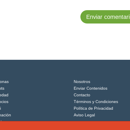
onas
Nosotros
ts
Enviar Contenidos
edad
Contacto
cios
Términos y Condiciones
i
Política de Privacidad
mación
Aviso Legal
tos