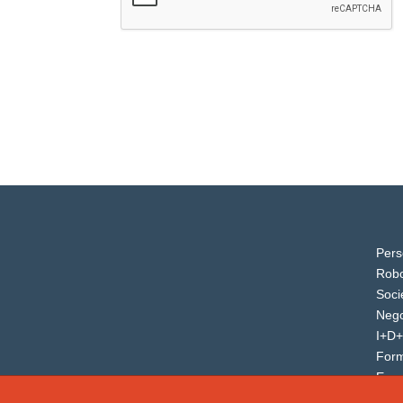
Pers
Robo
Soci
Nego
I+D+
For
Even