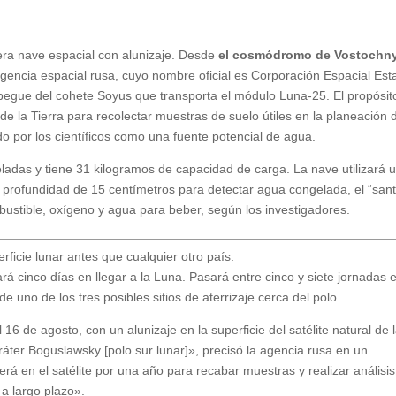
era nave espacial con alunizaje. Desde
el cosmódromo de Vostochn
gencia espacial rusa, cuyo nombre oficial es Corporación Espacial Esta
gue del cohete Soyus que transporta el módulo Luna-25. El propósit
e de la Tierra para recolectar muestras de suelo útiles en la planeación 
do por los científicos como una fuente potencial de agua.
eladas y tiene 31 kilogramos de capacidad de carga. La nave utilizará 
 profundidad de 15 centímetros para detectar agua congelada, el “san
mbustible, oxígeno y agua para beber, según los investigadores.
 cinco días en llegar a la Luna. Pasará entre cinco y siete jornadas e
e uno de los tres posibles sitios de aterrizaje cerca del polo.
 16 de agosto, con un alunizaje en la superficie del satélite natural de 
cráter Boguslawsky [polo sur lunar]», precisó la agencia rusa en un
rá en el satélite por una año para recabar muestras y realizar análisi
 a largo plazo».