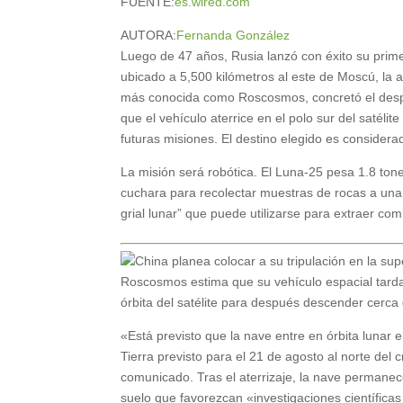
FUENTE:
es.wired.com
AUTORA:
Fernanda González
Luego de 47 años, Rusia lanzó con éxito su prim
ubicado a 5,500 kilómetros al este de Moscú, la a
más conocida como Roscosmos, concretó el despe
que el vehículo aterrice en el polo sur del satélit
futuras misiones. El destino elegido es considera
La misión será robótica. El Luna-25 pesa 1.8 ton
cuchara para recolectar muestras de rocas a una
grial lunar” que puede utilizarse para extraer co
Roscosmos estima que su vehículo espacial tardará
órbita del satélite para después descender cerca d
«Está previsto que la nave entre en órbita lunar el
Tierra previsto para el 21 de agosto al norte del 
comunicado. Tras el aterrizaje, la nave permanece
suelo que favorezcan «investigaciones científicas