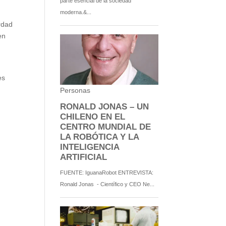
erdad
en
es