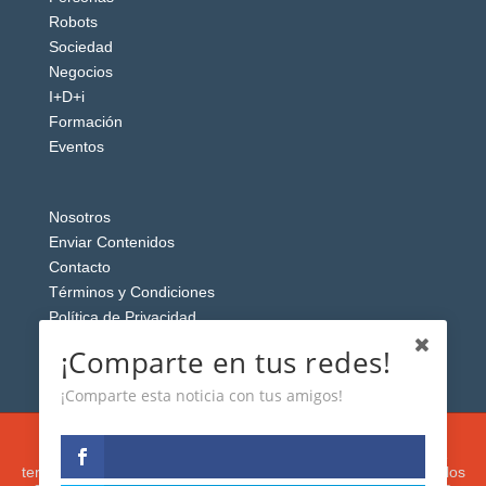
Robots
Sociedad
Negocios
I+D+i
Formación
Eventos
Nosotros
Enviar Contenidos
Contacto
Términos y Condiciones
Política de Privacidad
Aviso Legal
¡Comparte en tus redes!
¡Comparte esta noticia con tus amigos!
Esta web usa cookies analíticas y publicitarias (propias y de
terceros) para analizar el tráfico y personalizar el contenido y los